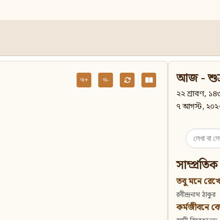
আজ - শুক
অ+
অ-
২২ শ্রাবণ, ১৪৩
৭ আগস্ট, ২০২
Search
for:
সাম্প্রতিক
তবু মনে রেখো
রবীন্দ্রনাথ ঠাকুর
কর্মজীবনে বেদান