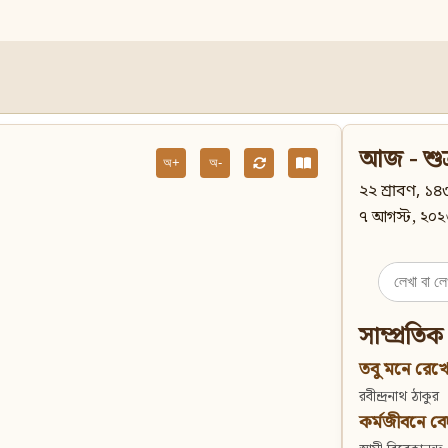
আজ - শুক
অ+
অ-
২২ শ্রাবণ, ১৪৩
৭ আগস্ট, ২০২
Search
for:
সাম্প্রতিক
তবু মনে রেখো
রবীন্দ্রনাথ ঠাকুর
কর্মজীবনে বেদান