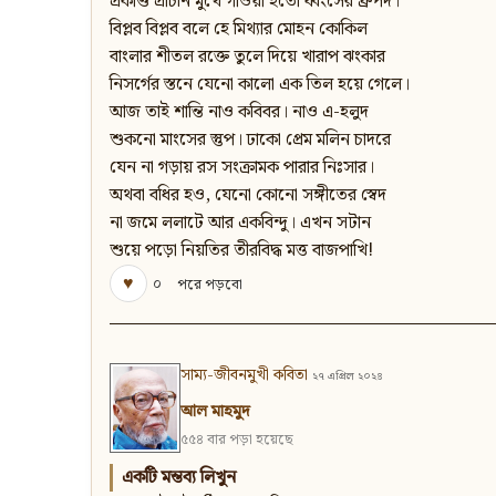
প্রকাণ্ড প্রাচীন মুখে গাওয়া হতো ধ্বংসের ধ্রুপদ।
বিপ্লব বিপ্লব বলে হে মিথ্যার মোহন কোকিল
বাংলার শীতল রক্তে তুলে দিয়ে খারাপ ঝংকার
নিসর্গের স্তনে যেনো কালো এক তিল হয়ে গেলে।
আজ তাই শান্তি নাও কবিবর। নাও এ-হলুদ
শুকনো মাংসের স্তুপ। ঢাকো প্রেম মলিন চাদরে
যেন না গড়ায় রস সংক্রামক পারার নিঃসার।
অথবা বধির হও, যেনো কোনো সঙ্গীতের স্বেদ
না জমে ললাটে আর একবিন্দু। এখন সটান
শুয়ে পড়ো নিয়তির তীরবিদ্ধ মত্ত বাজপাখি!
♥
০
পরে পড়বো
সাম্য-জীবনমুখী কবিতা
২৭ এপ্রিল ২০২৪
আল মাহমুদ
৫৫৪ বার পড়া হয়েছে
একটি মন্তব্য লিখুন