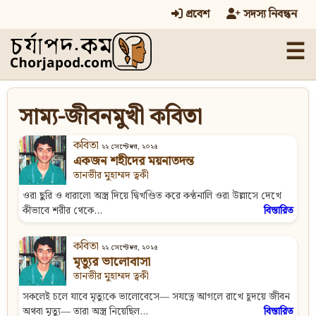
প্রবেশ
সদস্য নিবন্ধন
☰
সাম্য-জীবনমুখী কবিতা
কবিতা
২২ সেপ্টেম্বর, ২০২৫
একজন শহীদের ময়নাতদন্ত
তানভীর মুহাম্মদ ত্বকী
ওরা ছুরি ও ধারালো অস্ত্র দিয়ে দ্বিখণ্ডিত করে কণ্ঠনালি ওরা উল্লাসে দেখে
কীভাবে শরীর থেকে...
বিস্তারিত
কবিতা
২২ সেপ্টেম্বর, ২০২৫
মৃত্যুর ভালোবাসা
তানভীর মুহাম্মদ ত্বকী
সকলেই চলে যাবে মৃত্যুকে ভালোবেসে— সযত্নে আগলে রাখে হূদয়ে জীবন
অথবা মৃত্যু— তারা অস্ত্র নিয়েছিল...
বিস্তারিত