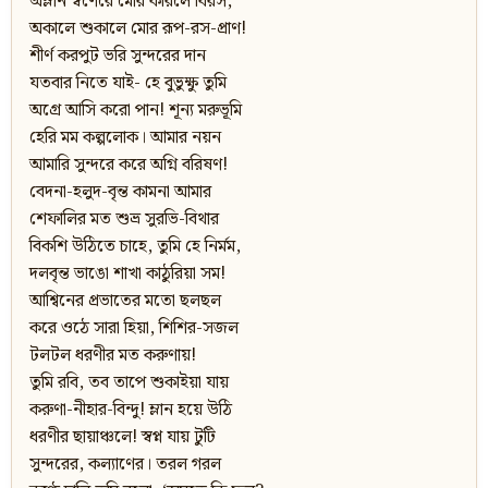
অম্লান স্বর্ণেরে মোর করিলে বিরস,
অকালে শুকালে মোর রূপ-রস-প্রাণ!
শীর্ণ করপুট ভরি সুন্দরের দান
যতবার নিতে যাই- হে বুভুক্ষু তুমি
অগ্রে আসি করো পান! শূন্য মরুভূমি
হেরি মম কল্পলোক। আমার নয়ন
আমারি সুন্দরে করে অগ্নি বরিষণ!
বেদনা-হলুদ-বৃন্ত কামনা আমার
শেফালির মত শুভ্র সুরভি-বিথার
বিকশি উঠিতে চাহে, তুমি হে নির্মম,
দলবৃন্ত ভাঙো শাখা কাঠুরিয়া সম!
আশ্বিনের প্রভাতের মতো ছলছল
করে ওঠে সারা হিয়া, শিশির-সজল
টলটল ধরণীর মত করুণায়!
তুমি রবি, তব তাপে শুকাইয়া যায়
করুণা-নীহার-বিন্দু! ম্লান হয়ে উঠি
ধরণীর ছায়াঞ্চলে! স্বপ্ন যায় টুটি
সুন্দরের, কল্যাণের। তরল গরল