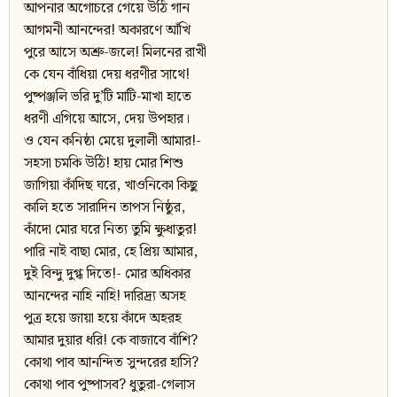
আপনার অগোচরে গেয়ে উঠি গান
আগমনী আনন্দের! অকারণে আঁখি
পুরে আসে অশ্রু-জলে! মিলনের রাখী
কে যেন বাঁধিয়া দেয় ধরণীর সাথে!
পুষ্পঞ্জলি ভরি দু’টি মাটি-মাখা হাতে
ধরণী এগিয়ে আসে, দেয় উপহার।
ও যেন কনিষ্ঠা মেয়ে দুলালী আমার!-
সহসা চমকি উঠি! হায় মোর শিশু
জাগিয়া কাঁদিছ ঘরে, খাওনিকো কিছু
কালি হতে সারাদিন তাপস নিষ্ঠুর,
কাঁদো মোর ঘরে নিত্য তুমি ক্ষুধাতুর!
পারি নাই বাছা মোর, হে প্রিয় আমার,
দুই বিন্দু দুগ্ধ দিতে!- মোর অধিকার
আনন্দের নাহি নাহি! দারিদ্র্য অসহ
পুত্র হয়ে জায়া হয়ে কাঁদে অহরহ
আমার দুয়ার ধরি! কে বাজাবে বাঁশি?
কোথা পাব আনন্দিত সুন্দরের হাসি?
কোথা পাব পুষ্পাসব? ধুতুরা-গেলাস