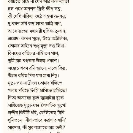
কাটিতে চাহে না যেন আর কাল-রাতি!
চল-পথে অনশন-ক্লিষ্ট ক্ষীণ তনু,
কী দেখি বাঁকিয়া ওঠে সহসা ভ্রূ-ধনু,
দু’নয়ন ভরি রুদ্র হানো অগ্নি-বাণ,
আসে রাজ্যে মহামারী দুর্ভিক্ষ তুফান,
প্রমোদ- কানন পুড়ে, উড়ে অট্টালিকা,
তোমার আইনে শুধু মৃত্যু-দণ্ড লিখা!
বিনয়ের ব্যভিচার নাহি তব পাশ,
তুমি চাহ নগ্নতার উলঙ্গ প্রকাশ।
সঙ্কোচ শরম বলি জানো নাকো কিছু,
উন্নত করিছ শির যার মাথা নিচু।
মৃত্যু-পথ-যাত্রীদল তোমার ইঙ্গিতে
গলায় পরিছে ফাঁসি হাসিতে হাসিতে!
নিত্য অভাবের কুন্ড জ্বালাইয়া বুকে
সাধিতেছ মৃত্যু-যজ্ঞ পৈশাচিক সুখে!
লক্ষ্মীর কিরীটি ধরি, ফেলিতেছ টানি
ধূলিতলে। বীণা-তারে করাঘাত হানি’
সারদার, কী সুর বাজাতে চাহ গুণী?