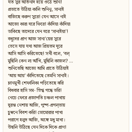
যত সুর আর্তনাদ হয়ে ওঠে শুনি!
প্রভাতে উঠিয়া কালি শুনিনু, সানাই
বাজিছে করুণ সুরে! যেন আসে নাই
আজো কারা ঘরে ফিরে! কাঁদিয়া কাঁদিয়া
ডাকিছে তাদেরে যেন ঘরে ‘সানাইয়া’!
বধূদের প্রাণ আজ সানা’য়ের সুরে
ভেসে যায় যথা আজ প্রিয়তম দূরে
আসি আসি করিতেছে! সখী বলে, ‘বল্‌
মুছিলি কেন লা আঁখি, মুছিলি কাজল? …
শুনিতেছি আজো আমি প্রাতে উঠিয়াই
‘আয় আয়’ কাঁদিতেছে তেমনি সানাই।
ম্লানমুখী শেফালিকা পড়িতেছে ঝরি
বিধবার হাসি সম- স্নিগ্ধ গন্ধে ভরি!
নেচে ফেরে প্রজাপতি চঞ্চল পাখায়
দুরন্ত নেশায় আজি, পুষ্প-প্রগল্‌ভায়
চুম্বনে বিবশ করি! ভোমোরার পাখা
পরাগে হলুদ আজি, অঙ্গে মধু মাখা।
উছলি উঠিছে যেন দিকে দিকে প্রাণ!