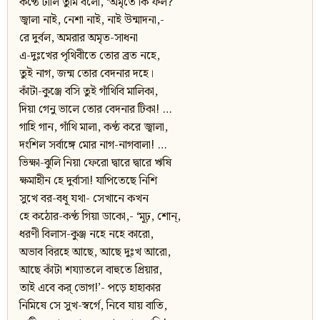
কণ্ঠে ঢালি তুমি বলো, ‘অমৃতে কি ফল?
জ্বালা নাই, নেশা নাই, নাই উন্মাদনা,-
রে দুর্বল, অমরার অমৃত-সাধনা
এ-দুঃখের পৃথিবীতে তোর ব্রত নহে,
তুই নাগ, জন্ম তোর বেদনার দহে।
কাঁটা-কুঞ্জে বসি তুই গাঁথিবি মালিকা,
দিয়া গেনু ভালে তোর বেদনার টিকা! …
গাহি গান, গাঁথি মালা, কণ্ঠ করে জ্বালা,
দংশিল সর্বাঙ্গে মোর নাগ-নাগবালা! …
ভিক্ষা-ঝুলি নিয়া ফেরো দ্বারে দ্বারে ঋষি
ক্ষমাহীন হে দুর্বাসা! যাপিতেছে নিশি
সুখে বর-বধূ যথা- সেখানে কখন
হে কঠোর-কণ্ঠ গিয়া ডাকো,- ‘মূঢ়, শোন্‌,
ধরণী বিলাস-কুঞ্জ নহে নহে কারো,
অভাব বিরহে আছে, আছে দুঃখ আরো,
আছে কাঁটা শয্যাতলে বাহুতে প্রিয়ার,
তাই এবে কর্‌ ভোগ!’- পড়ে হাহাকার
নিমিষে সে সুখ-স্বর্গে, নিবে যায় বাতি,