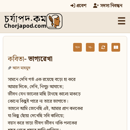
প্রবেশ
সদস্য নিবন্ধন
☰
অ+
অ-
কবিতা
- ভাগ্যরেখা
আল মাহমুদ
সামনে দেখি গর্ত এক রয়েছে বড়ো হা করে
আমার দিকে, দেখি, নিগূঢ় আঘাতে;
জীবন যেন জালের মাছি টানছে কালো মাকড়ে
কোনো কিছুই পারে না তারে জাগাতে।
তাহলে আমি জেনেছি এই, আমার প্রাণ ঝলকের
যা কিছু ছোঁয়া দেখেছি সবি ঝালিয়ে;
বয়স করে তাড়া ভীষণ জীবন নাকি পলকের