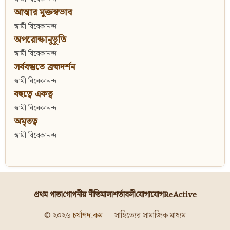
আত্মার মুক্তস্বভাব
স্বামী বিবেকানন্দ
অপরোক্ষানুভূতি
স্বামী বিবেকানন্দ
সর্ববস্তুতে ব্রহ্মদর্শন
স্বামী বিবেকানন্দ
বহুত্বে একত্ব
স্বামী বিবেকানন্দ
অমৃতত্ব
স্বামী বিবেকানন্দ
প্রথম পাতা
গোপনীয় নীতিমালা
শর্তাবলী
যোগাযোগ
ReActive
© ২০২৬
চর্যাপদ.কম
— সাহিত্যের সামাজিক মাধ্যম