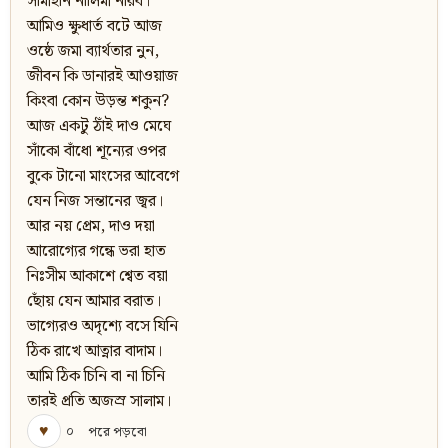
সীমাহীন নীলিমা নীরব।
আমিও ক্ষুধার্ত বটে আজ
ওষ্ঠে জমা ব্যার্থতার নুন,
জীবন কি ডানারই আওয়াজ
কিংবা কোন উড়ন্ত শকুন?
আজ একটু ঠাঁই দাও মেঘে
সাঁকো বাঁধো শূন্যের ওপর
বুকে টানো মাংসের আবেগে
যেন নিজ সন্তানের জ্বর।
আর নয় প্র‍েম, দাও দয়া
আরোগ্যের গন্ধে ভরা হাত
নিঃসীম আকাশে শ্বেত বয়া
ছোঁয় যেন আমার বরাত।
ভাগ্যেরও অদৃশ্যে বসে যিনি
ঠিক রাখে আত্নার বাদাম।
আমি ঠিক চিনি বা না চিনি
তারই প্র‍তি অজস্র‍ সালাম।
♥
০
পরে পড়বো