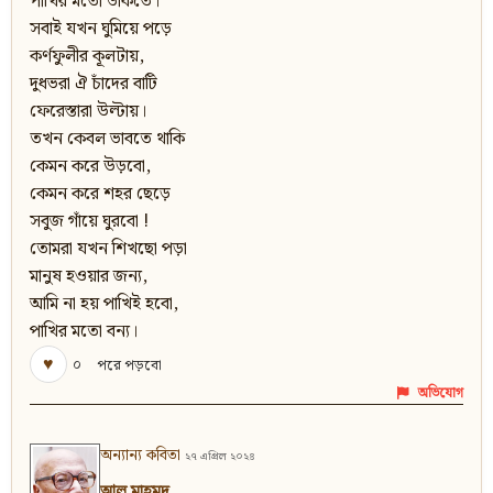
পাখির মতো ডাকতে।
সবাই যখন ঘুমিয়ে পড়ে
কর্ণফুলীর কূলটায়,
দুধভরা ঐ চাঁদের বাটি
ফেরেস্তারা উল্টায়।
তখন কেবল ভাবতে থাকি
কেমন করে উড়বো,
কেমন করে শহর ছেড়ে
সবুজ গাঁয়ে ঘুরবো !
তোমরা যখন শিখছো পড়া
মানুষ হওয়ার জন্য,
আমি না হয় পাখিই হবো,
পাখির মতো বন্য।
♥
০
পরে পড়বো
অভিযোগ
অন্যান্য কবিতা
২৭ এপ্রিল ২০২৪
আল মাহমুদ