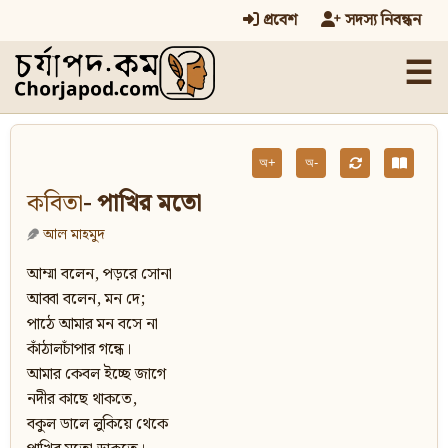
প্রবেশ
সদস্য নিবন্ধন
☰
অ+
অ-
কবিতা
- পাখির মতো
আল মাহমুদ
আম্মা বলেন, পড়রে সোনা
আব্বা বলেন, মন দে;
পাঠে আমার মন বসে না
কাঁঠালচাঁপার গন্ধে।
আমার কেবল ইচ্ছে জাগে
নদীর কাছে থাকতে,
বকুল ডালে লুকিয়ে থেকে