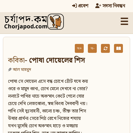
প্রবেশ
সদস্য নিবন্ধন
☰
অ+
অ-
কবিতা
- পোষা দোয়েলের শিস
আল মাহমুদ
পোষা সে দোয়েল এসে বন্ধ চোখে ঠোঁট ঘষে কয়
ওরে ও মামুদ কানা, চোখ মেলে দেখবে না ভোর?
ললাটে পাখির নাচে অকস্মাৎ কেটে গেলে ঘোর
চেয়ে দেখি লেজঝোলা, স্বপ্ন কিংবা দৈববাণী নয়।
পাখি সেই দুঃসাহসী, কালো চঞ্চ, তীক্ষ্ণ তার শিস
ঊষার প্রার্থনা সেরে পিঠ রেখে নিজের শয্যায়
যখন মুদেছি চোখ অকস্মাৎ হাড়ে ও মজ্জায়