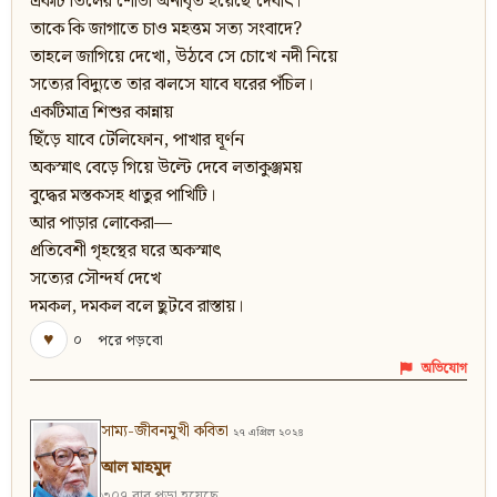
একটি তিলের শোভা অনাবৃত হয়েছে দৈবাৎ।
তাকে কি জাগাতে চাও মহত্তম সত্য সংবাদে?
তাহলে জাগিয়ে দেখো, উঠবে সে চোখে নদী নিয়ে
সত্যের বিদ্যুতে তার ঝলসে যাবে ঘরের পঁচিল।
একটিমাত্র শিশুর কান্নায়
ছিঁড়ে যাবে টেলিফোন, পাখার ঘূর্ণন
অকস্মাৎ বেড়ে গিয়ে উল্টে দেবে লতাকুঞ্জময়
বুদ্ধের মস্তকসহ ধাতুর পাখিটি।
আর পাড়ার লোকেরা—
প্রতিবেশী গৃহস্থের ঘরে অকস্মাৎ
সত্যের সৌন্দর্য দেখে
দমকল, দমকল বলে ছুটবে রাস্তায়।
♥
০
পরে পড়বো
অভিযোগ
সাম্য-জীবনমুখী কবিতা
২৭ এপ্রিল ২০২৪
আল মাহমুদ
৩০৭ বার পড়া হয়েছে