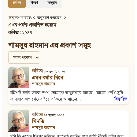
চর্যাপদ
বিবরণ
অন্যান
অনুসরণ করছে: ০
অনুসরণ করছেন: ০
এখন পর্যন্ত প্রকাশিত হয়েছে
কবিতা:
২৫৪৪
শামসুর রাহমান এর প্রকাশ সমূহ
কবিতা
১০ জুলাই, ২০২৫
এমন বর্ষার দিনে
শামসুর রাহমান
চল্লিশটি বর্ষার সজল স্পর্শ তোমাকে আকুলকরে আজো, আজো দেখি তুমি
জানালার কাছ ঘেঁষেবাইরে তাকিয়ে আষাঢ়ের...
বিস্তারিত
কবিতা
২৫ জুলাই, ২০২৪
মিনতি
শামসুর রাহমান
তুমি কি এসেছ ফিরে? তুমিতো জানোই বহুদিন ধরে আমি নীরেট বধির আর