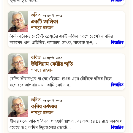
খুস্‌কো চুল, গালে...
বিস্তারিত
কবিতা
২৫ জুলাই, ২০২৪
একটি তালিকা
শামসুর রাহমান
(কবি-নাট্যকার বের্টোল্ট ব্রেশ্‌টের একটি কবিতা স্মরণে রেখে) তানভির
আহমেদ খান, প্রতিষ্ঠিত, নামজাদা লেখক, সাফল্যে তৃপ্ত,...
বিস্তারিত
কবিতা
২৫ জুলাই, ২০২৪
উইলিয়াম কেরীর স্মৃতি
শামসুর রাহমান
যেদিন শ্রীরামপুরে পা রেখেছিলাম, হাওয়া এসে চৌদিকে রটিয়ে দিলো
সগৌরবে আপনার নাম। আমি সেই নাম...
বিস্তারিত
কবিতা
২৫ জুলাই, ২০২৪
কবির কণ্ঠস্বর
শামসুর রাহমান
সীসার মতো আকাশ বিনত, গাছগুলি স্থাপত্য, তরতাজা রৌদ্রর রঙে অকস্মাৎ
ধরেছে জং; ক’দিন ইঁদুরগুলোর জোটে...
বিস্তারিত