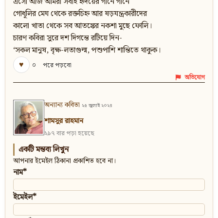
এসো আজ আমরা সবাই হৃদয়ের গানে গানে
গোধূলির মেঘ থেকে রক্তচিহ্ন আর ষড়যন্ত্রকারীদের
কালো খাতা থেকে সব আতঙ্কের নকশা মুছে ফোলি।
চারণ কবিরা সুরে দশ দিগন্তে রটিয়ে দিন-
‘সকল মানুষ, বৃক্ষ-লতাগুল্ম, পশুপাশি শান্তিতে থাকুক।
♥
০
পরে পড়বো
অভিযোগ
অন্যান্য কবিতা
২৫ জুলাই ২০২৪
শামসুর রাহমান
২৯৭ বার পড়া হয়েছে
একটি মন্তব্য লিখুন
আপনার ইমেইল ঠিকানা প্রকাশিত হবে না।
নাম*
ইমেইল*