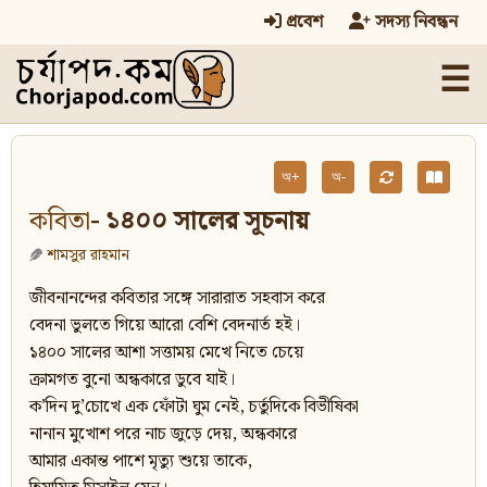
প্রবেশ
সদস্য নিবন্ধন
☰
অ+
অ-
কবিতা
- ১৪০০ সালের সূচনায়
শামসুর রাহমান
জীবনানন্দের কবিতার সঙ্গে সারারাত সহবাস করে
বেদনা ভুলতে গিয়ে আরো বেশি বেদনার্ত হই।
১৪০০ সালের আশা সত্তাময় মেখে নিতে চেয়ে
ক্রামগত বুনো অন্ধকারে ডুবে যাই।
ক’দিন দু’চোখে এক ফোঁটা ঘুম নেই, চর্তুদিকে বিভীষিকা
নানান মুখোশ পরে নাচ জুড়ে দেয়, অন্ধকারে
আমার একান্ত পাশে মৃত্যু শুয়ে তাকে,