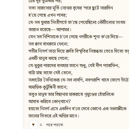
ঢের দূর ভূমিকার পর;
সত্য সারাংসার মূর্তি সোনার বৃষের ’পরে ছুটে সারাদিন
হ’য়ে গেছে এখন পাথর;
যে-সব যুবারা সিংহীগর্ভে জ’ন্মে পেয়েছিলো কৌটিল্যের সংযম
তারাও মরেছে— আপামর।
যেন সব নিশিডাকে চ’লে গেছে নগরীকে শূন্য ক’রে দিয়ে—
সব ক্বাথ বাথরুমে ফেলে;
গভীর নিসর্গ সাড়া দিয়ে শ্রুতি বিস্মৃতির নিস্তব্ধতা ভেঙে দিতো তব
একটি মানুষ কাছে পেলে;
যে-মুকুর পারদের ব্যবহার জানে শুধু, যেই দীপ প্যারাফিন,
বাটা মাছ ভাজে যেই তেলে,
সম্রাটের সৈনিকেরা যে-সব লাবণি, লবণরাশি খাবে জেগে উঠে
অমায়িক কুটুম্বিনী জানে;
তবুও মানুষ তার বিছানায় মাঝরাতে নৃমুণ্ডের হেঁয়ালিকে
আঘাত করিবে কোন্‌খানে?
হয়তো নিসর্গ এসে একদিন ব’লে দেবে কোনো এক সম্রাজ্ঞীকে
জলের ভিতরে এই অগ্নির মানে।
♥
০
পরে পড়বো