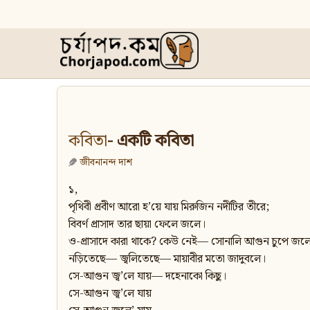
কবিতা
- একটি কবিতা
জীবনানন্দ দাশ
১,
পৃথিবী প্রবীণ আরো হ’য়ে যায় মিরুজিন নদীটির তীরে;
বিবর্ণ প্রাসাদ তার ছায়া ফেলে জলে।
ও-প্রাসাদে কারা থাকে? কেউ নেই— সোনালি আগুন চুপে জল
নড়িতেছে— জ্বলিতেছে— মায়াবীর মতো জাদুবলে।
সে-আগুন জ্ব’লে যায়— দহেনাকো কিছু।
সে-আগুন জ্ব’লে যায়