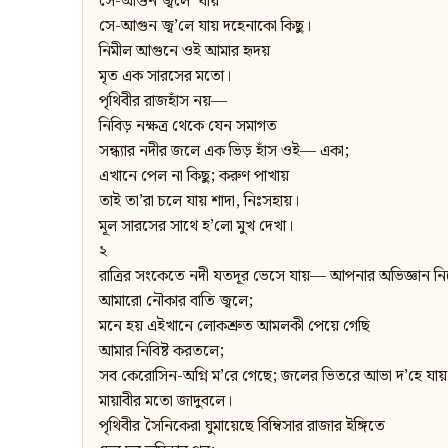
সে-আগুন জ্বলে’ যায়
সে-আগুন জ্ব’লে যায় দহেনাকো কিছু।
নিমীল আগুনে ওই আমার হৃদয়
মৃত এক সারসের মতো।
পৃথিবীর রাজহাঁস নয়—
নিবিড় নক্ষত্র থেকে যেন সমাগত
সন্ধ্যার নদীর জলে এক ভিড় হাঁস ওই— একা;
এখানে পেল না কিছু; করুণ পাখায়
তাই তা’রা চলে যায় শাদা, নিঃসহায়।
মূল সারসের সাথে হ’লো মুখ দেখা।
২
রাত্রির সংকেতে নদী যতদূর ভেসে যায়— আপনার অভিজ্ঞান নি
আমারো নৌকার বাতি জ্বলে;
মনে হয় এইখানে লোকশ্রুত আমলকী পেয়ে গেছি
আমার নিবিষ্ট করতলে;
সব কেরোসিন-অগ্নি ম’রে গেছে; জলের ভিতরে আভা দ’হে যায়
মায়াবীর মতো জাদুবলে।
পৃথিবীর সৈনিকেরা ঘুমায়েছে বিম্বিসার রাজার ইঙ্গিতে