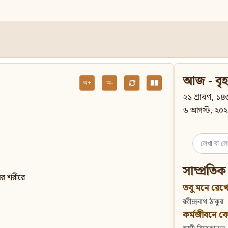
আজ - বৃহ
অ+
অ-
২১ শ্রাবণ, ১৪৩
৬ আগস্ট, ২০২
Search
for:
সাম্প্রতিক
ের শরীরে
তবু মনে রেখো
রবীন্দ্রনাথ ঠাকুর
কর্মজীবনে বেদান