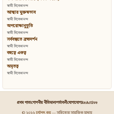
স্বামী বিবেকানন্দ
আত্মার মুক্তস্বভাব
স্বামী বিবেকানন্দ
অপরোক্ষানুভূতি
স্বামী বিবেকানন্দ
সর্ববস্তুতে ব্রহ্মদর্শন
স্বামী বিবেকানন্দ
বহুত্বে একত্ব
স্বামী বিবেকানন্দ
অমৃতত্ব
স্বামী বিবেকানন্দ
প্রথম পাতা
গোপনীয় নীতিমালা
শর্তাবলী
যোগাযোগ
ReActive
© ২০২৬
চর্যাপদ.কম
— সাহিত্যের সামাজিক মাধ্যম