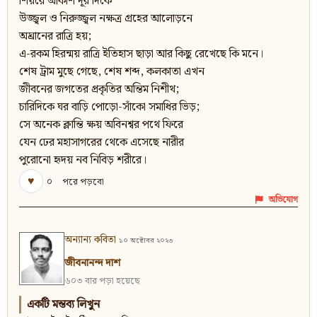
শিয়রে আকাশ দূর দিকে
উজ্জ্বল ও নিরুজ্জ্বল নক্ষত্র গ্রহের আলোড়নে
অঘ্রানের রাত্রি হয়;
এ-রকম হিরন্ময় রাত্রি ইতিহাস ছাড়া আর কিছু রেখেছে কি মনে।
শেষ ট্রাম মুছে গেছে, শেষ শব্দ, কলকাতা এখন
জীবনের জগতের প্রকৃতির অন্তিম নিশীথ;
চারিদিকে ঘর বাড়ি পোড়ো-সাঁকো সমাধির ভিড়;
সে অনেক ক্লান্তি ক্ষয় অবিনশ্বর পথে ফিরে
যেন ঢের মহাসাগরের থেকে এসেছে নারীর
পুরোনো হৃদয় নব নিবিড় শরীরে।
♥
০
পরে পড়বো
অভিযোগ
অন্যান্য কবিতা
১০ অক্টোবর ২০২৩
জীবনানন্দ দাশ
৬০৩ বার পড়া হয়েছে
একটি মন্তব্য লিখুন