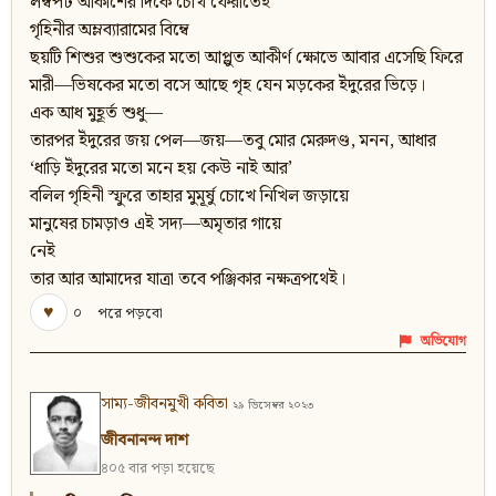
লম্বপট আকাশের দিকে চোখ ফেরাতেই
গৃহিনীর অম্লব্যারামের বিম্বে
ছয়টি শিশুর শুশুকের মতো আপ্লুত আকীর্ণ ক্ষোভে আবার এসেছি ফিরে
মারী—ভিষকের মতো বসে আছে গৃহ যেন মড়কের ইঁদুরের ভিড়ে।
এক আধ মুহূর্ত শুধু—
তারপর ইঁদুরের জয় পেল—জয়—তবু মোর মেরুদণ্ড, মনন, আধার
‘ধাড়ি ইঁদুরের মতো মনে হয় কেউ নাই আর’
বলিল গৃহিনী স্ফুরে তাহার মুমূর্ষু চোখে নিখিল জড়ায়ে
মানুষের চামড়াও এই সদ্য—অমৃতার গায়ে
নেই
তার আর আমাদের যাত্রা তবে পঞ্জিকার নক্ষত্রপথেই।
♥
০
পরে পড়বো
অভিযোগ
সাম্য-জীবনমুখী কবিতা
২৯ ডিসেম্বর ২০২৩
জীবনানন্দ দাশ
৪০৫ বার পড়া হয়েছে