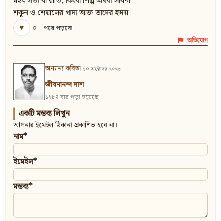
মহত্‍‌ সত্য বা রীতি, কিংবা শিল্প অথবা সাধনা
শকুন ও শেয়ালের খাদ্য আজ তাদের হৃদয়।
♥
০
পরে পড়বো
অভিযোগ
অন্যান্য কবিতা
১০ অক্টোবর ২০২৩
জীবনানন্দ দাশ
১২৮৪ বার পড়া হয়েছে
একটি মন্তব্য লিখুন
আপনার ইমেইল ঠিকানা প্রকাশিত হবে না।
নাম*
ইমেইল*
মন্তব্য*