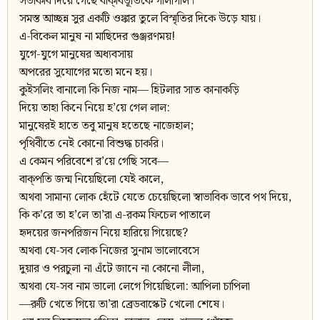
সভাকবি দিয়ে গেছে বাক্‌বিভূতিকে গালাগাল।
সমস্ত আচ্ছন্ন সুর একটি ওঙ্কার তুলে বিস্মৃতির দিকে উড়ে যায়।
এ-বিকেল মানুষ না মাছিদের গুঞ্জরণময়!
যুগে-যুগে মানুষের অধ্যবসায়
অপরের সুযোগের মতো মনে হয়।
কুইসলিং বানালো কি নিজ নাম— হিটলার সাত কানাকড়ি
দিয়ে তাহা কিনে নিয়ে হ’য়ে গেল লাল:
মানুষেরই হাতে তবু মানুষ হতেছে নাজেহাল;
পৃথিবীতে নেই কোনো বিশুদ্ধ চাকরি।
এ কেমন পরিবেশে র’য়ে গেছি সবে—
বাক্‌পতি জন্ম নিয়েছিলো যেই কালে,
অথবা সামান্য লোক হেঁটে যেতে চেয়েছিলো স্বাভাবিক ভাবে পথ দিয়ে,
কি ক’রে তা হ’লে তা’রা এ-রকম ফিচেল পাতালে
হৃদয়ের জনপরিজন নিয়ে হারিয়ে গিয়েছে?
অথবা যে-সব লোক নিজের সুনাম ভালোবেসে
দুয়ার ও পরচুলা না এঁটে জানে না কোনো লীলা,
অথবা যে-সব নাম ভালো লেগে গিয়েছিলো: আপিলা চাপিলা
—রুটি খেতে গিয়ে তা’রা ব্রেডবাস্কেট খেলো শেষে।