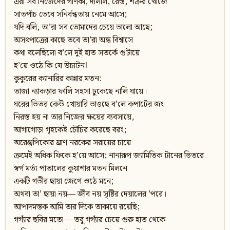
এরা সব নিজেদের গণিকা, দালাল, রেস্ত, শত্রুর খোঁজে
সাতপাঁচ ভেবে সনির্বন্ধতায় নেমে আসে;
যদি বলি, তা’রা সব তোমাদের চেয়ে ভালো আছে;
অসৎপাত্রের কাছে তবে তা’রা অন্ধ বিশ্বাসে
কথা বলেছিলো ব’লে দুই হাত সতর্কে গুটায়ে
হ’য়ে ওঠে কি যে উচাটন!
কুকুরের ক্যানারির কান্নার মতন:
তাজা ন্যাকড়ার ফালি সহসা ঢুকেছে নালি ঘায়ে।
ঘরের ভিতর কেউ খোয়ারি ভাঙছে ব’লে কপাটের জং
নিরস্ত হয় না তার নিজের ক্ষয়ের ব্যবসায়ে,
আগাগোড়া গৃহকেই চৌচির করেছে বরং;
অরেঞ্জপিকোর ঘ্রাণ নরকের সরায়ের চায়ে
ক্রমেই অধিক ফিকে হ’য়ে আসে; নানারূপ জ্যামিতিক টানের ভিতরে
স্বৰ্গ মর্ত্য পাতালের কুয়াশার মতন মিলনে
একটি গভীর ছায়া জেগে ওঠে মনে;
অথবা তা’ ছায়া নয়— জীব নয় সৃষ্টির দেয়ালের ’পরে।
আপাদমস্তক আমি তার দিকে তাকায়ে রয়েছি;
গগ্যাঁর ছবির মতো— তবু গগ্যাঁর চেয়ে গুরু হাত থেকে