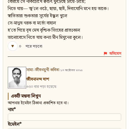
বেরিয়ে সে নাকচোখে ক্বচিৎ ফুটেছে টায়ে-টায়ে;
নিভে যায়— জ্ব’লে ওঠে, ছায়া, ছাই, দিব্যযোনি মনে হয় তাকে।
স্বাতিতারা শুকতারা সূর্যের ইস্কুল খুলে
সে-মানুষ নরক বা মর্ত্যে বাহাল
হ’তে গিয়ে বৃষ মেষ বৃশ্চিক সিংহের প্রাতঃকাল
ভালোবেসে নিতে যায় কন্যা মীন মিথুনের কুলে।
♥
০
পরে পড়বো
অভিযোগ
সাম্য-জীবনমুখী কবিতা
১০ অক্টোবর ২০২৩
জীবনানন্দ দাশ
৩৫০ বার পড়া হয়েছে
একটি মন্তব্য লিখুন
আপনার ইমেইল ঠিকানা প্রকাশিত হবে না।
নাম*
ইমেইল*