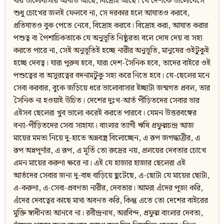
যার ভালোবাসায় আঘাত আছে, বিদ্রোহ আছে। যে দেশকে ভালোবেসে
শুধু চোখের জলই ফেলবে না, সে দরকার হলে আঘাতও করবে,
প্রতিঘাতও বুক পেতে নেবে, বিদ্রোহ করবে। বিদ্রোহ করা, আঘাত করার
পশুত্ব বা পৈশাচিকতাকে যে অনুভূতি নিষ্ঠুরতা বলে দোষ দেয় বা সহ্য
করতে পারে না, সেই অনুভূতিই হচ্ছে নারীর অনুভূতি, মানুষের ওইটুকুই
হচ্ছে দেবত্ব। যারা পুরুষ হবে, যারা দেশ-সৈনিক হবে, তাদের বাইরে ওই
পশুত্বের বা অসুরত্বের বদনামটুকু সহ্য করে নিতে হবে। যে-ছেলের মনে
সেবা করবার, বুকে জড়িয়ে ধরে ভালোবাসার ইচ্ছাটা জন্মগত প্রবল, তার
সৈনিক না হওয়াই উচিত। দেশের দুঃখ-আর্ত পীড়িতদের সেবার ভার
এইসব ছেলেরা খুব ভালো করেই করতে পারবে। যেমন উত্তরবঙ্গের
বন্যা-পীড়িতদের সেবা সাহায্য। বাংলার ত্যাগী ঋষি প্রফুল্লচন্দ্র আজ
মায়ের মমতা নিয়ে দু-হাতে অন্নবস্ত্র বিলোচ্ছেন, এ রূপ জগদ্ধাত্রীর, এ
রূপ অন্নপূর্ণার, এ রূপ, এ মূর্তি তো রুদ্রের নয়, প্রলয়ের দেবতার চোখে
এমন মায়ের করুণা ক্ষরে না। এই যে হাজার হাজার ছেলেরা এই
আর্তদের সেবার জন্য দু-বাহু বাড়িয়ে ছুটেছে, এ-ছোটা যে মায়ের ছোটা,
এ-করুণা, এ-সেবা-প্রবণতা নারীর, দেবতার। আমরা এঁদের পূজা করি,
এঁদের দেবত্বের কাছে মাথা অবনত করি, কিন্তু এতে তো দেশের বাইরের
মুক্তি স্বাধীনতা আনবে না। রবীন্দ্রনাথ, অরবিন্দ, প্রফুল্ল বাংলার দেবতা,