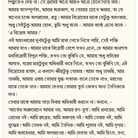
পিছুতেও দেয় না। সে ক্রমেই অগ্রে আরও অগ্রে ঠেলে নিয়ে যায়।
আমার অসম্পূর্ণতা, আমার অপ্রকাশ, যা তোমার চোখে ক্ষমার, তা যে
অন্যের চক্ষে অপরাধের, প্রভু। আমার বিদ্রোহের মাঝে যেটুকু অহংকার,
শুধু সেইটুকু আমার হোক, তুমি শুধু বলো – আমার কণ্ঠে এসো বলো –
‘এ বিদ্রোহ আমার।’
ওই অহংকারের দুর্নামটুকু আমি মাথা পেতে নিতে পারি, সেই শক্তি
আমায় দাও। আমার মাঝে বিদ্রোহী বেশে যখন এলে, হে আমার অনাগত
মহাবিদ্রোহী বিপুল শক্তি, তখন তো বুঝিনি যে, আমায় শুধু বাইরের
আঘাত, ঘরের মারটুকুর অধিকারী করে নিলে, তখন তো বুঝিনি যে, এই
বিদ্রোহের প্রসাদ, এ কল্যাণ-ক্ষীরটুকু তোমার। আজ শুধু ডাকছি, আর
ডাকছি, আমায় এবার তোমার যুদ্ধ-পতাকা-তলে ডেকে নাও, মরণের
মাঝে ডেকে নাও। আমায় দেওয়া তোমার তূর্য-কেতন অন্য সৈনিককে
দাও।
সেবার মাঝে আমায় সাড়া দিবার অধিকারী করলে না। বললে, –
‘আর্তের অশ্রুমোচন আমার নয়, আমার রণ-তূর্য। আমি প্রলয়ের, আমি
প্রেমের নই। আমি রুদ্রের, আমি করুণার নই। আমি সেবার নই, আমি
যুদ্ধের। আমি সেবক নই, আমি সৈনিক। আমি পূজার নই, আমি ঘৃণার।
আমি অবহেলার, আমি অপমানের। আমি দেবতা নই, আমি হিংস্র, বন্য,