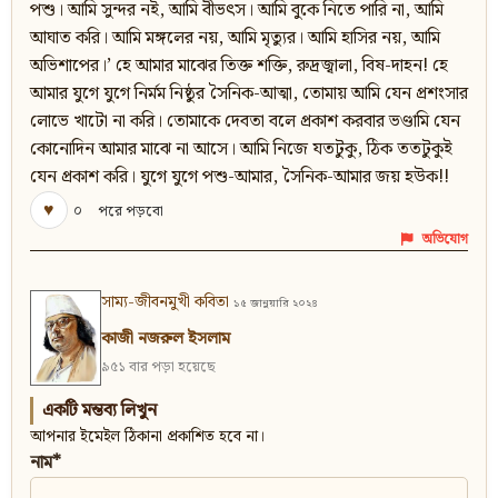
পশু। আমি সুন্দর নই, আমি বীভৎস। আমি বুকে নিতে পারি না, আমি
আঘাত করি। আমি মঙ্গলের নয়, আমি মৃত্যুর। আমি হাসির নয়, আমি
অভিশাপের।’ হে আমার মাঝের তিক্ত শক্তি, রুদ্রজ্বালা, বিষ-দাহন! হে
আমার যুগে যুগে নির্মম নিষ্ঠুর সৈনিক-আত্মা, তোমায় আমি যেন প্রশংসার
লোভে খাটো না করি। তোমাকে দেবতা বলে প্রকাশ করবার ভণ্ডামি যেন
কোনোদিন আমার মাঝে না আসে। আমি নিজে যতটুকু, ঠিক ততটুকুই
যেন প্রকাশ করি। যুগে যুগে পশু-আমার, সৈনিক-আমার জয় হউক!!
♥
০
পরে পড়বো
অভিযোগ
সাম্য-জীবনমুখী কবিতা
১৫ জানুয়ারি ২০২৪
কাজী নজরুল ইসলাম
৯৫১ বার পড়া হয়েছে
একটি মন্তব্য লিখুন
আপনার ইমেইল ঠিকানা প্রকাশিত হবে না।
নাম*