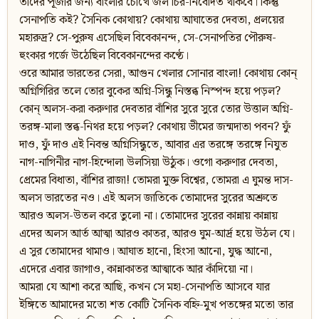
তাঁদের পূজার জন্য বাংলার চোখে জল চির-নিবেদিত থাকবে। কিন্তু
সেনাপতি কই? সৈনিক কোথায়? কোথায় আঘাতের দেবতা, প্রলয়ের
মহারুদ্র? সে-পুরুষ এসেছিল বিবেকানন্দ, সে-সেনাপতির পৌরুষ-
হুংকার গর্জে উঠেছিল বিবেকানন্দের কণ্ঠে।
ওরে আমার ভারতের সেরা, আগুন খেলার সোনার বাংলা! কোথায় কোন্
অগ্নিগিরির তলে তোর বুকের অগ্নি-সিন্ধু নিস্তব্ধ নিস্পন্দ হয়ে পড়ল?
কোন্ অলস-করা করুণার দেবতার বাঁশির সুরে সুরে তোর উত্তাল অগ্নি-
তরঙ্গ-মালা স্তব্ধ-নিথর হয়ে পড়ল? কোথায় ভীমের জন্মদাতা পবন? ফুঁ
দাও, ফুঁ দাও এই নিবন্ত অগ্নিসিন্ধুতে, আবার এর তরঙ্গে তরঙ্গে নিযুত
নাগ-নাগিনীর নাগ-হিন্দোলা উলসিয়া উঠুক। ওগো করুণার দেবতা,
প্রেমের বিধাতা, বাঁশির রাজা! তোমরা মুক্ত বিশ্বের, তোমরা এ ঘুমন্ত দাস-
অলস ভারতের নও। এই অলস জাতিকে তোমাদের সুরের অশ্রুতে
আরও অলস-উতল করে তুলো না। তোমাদের সুরের কান্নায় কান্নায়
এদের অলস আর্ত আত্মা আরও কাতর, আরও ঘুম-আর্দ্র হয়ে উঠল যে।
এ সুর তোমাদের থামাও। আঘাত হানো, হিংসা আনো, যুদ্ধ আনো,
এদেরে এবার জাগাও, কান্নাকাতর আত্মাকে আর কাঁদিয়ো না।
আমরা যে আশা করে আছি, কখন সে মহা-সেনাপতি আসবে যার
ইঙ্গিতে আমাদের মতো শত কোটি সৈনিক বহ্নি-মুখ পতঙ্গের মতো তার