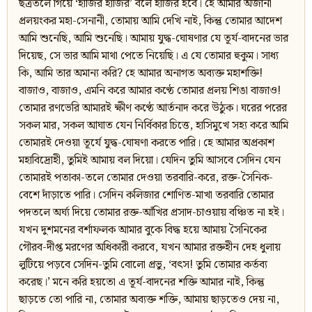
ছত্রতলে গিয়ে ‘হাজির হাজির’ বলে হাজির হবে। হে আমার অজানা
প্রলয়ংকর মহা-সেনানী, তোমায় আমি দেখি নাই, কিন্তু তোমার আদেশ
আমি শুনেছি, আমি শুনেছি। আমায় যুদ্ধ-ঘোষণার যে তূর্য-বাদনের ভার
দিয়েছ, সে ভার আমি মাথা পেতে নিয়েছি। এ যে তোমার হুকুম। সাধ্য
কি, আমি তার অমান্য করি? হে আমার অনাগত অব্যক্ত মহাশক্তি!
বাজাও, বাজাও, এমনি করে আমার কণ্ঠে তোমার প্রলয় শিঙা বাজাও!
তোমার রণভেরি আমারই ক্ষীণ কণ্ঠে আর্তনাদ করে উঠুক। ঘরের পরের
সকল মার, সকল আঘাত যেন নির্বিকার চিত্তে, হাসিমুখে সহ্য করে আমি
তোমারই দেওয়া তূর্যে যুদ্ধ-ঘোষণা করতে পারি। হে আমার অপ্রকাশ
মহাবিদ্রোহী, তুমিই আমায় বল দিয়ো। যেদিন তুমি আসবে সেদিন যেন
তোমারই পতাকা-তলে তোমার দেওয়া তরবারি-করে, রক্ত-সৈনিক-
বেশে দাঁড়াতে পারি। সেদিন কলিজার শোণিত-মাখা তরবারি তোমার
পদতলে অর্ঘ্য দিয়ে তোমার রক্ত-আঁখির প্রসাদ-চাওয়ায় বঞ্চিত না হই।
যখন দুশমনের বর্শাফলক আমার বুকে বিদ্ধ হয়ে আমায় সৈনিকের
গৌরব-দীপ্ত মরণের অধিকারী করবে, যখন আমার রক্তহীন দেহ ধুলায়
লুটিয়ে পড়বে সেদিন-তুমি বোলো প্রভু, ‘বৎস! তুমি তোমার কর্তব্য
করেছ।’ মনে করি হয়তো এ তূর্য-বাদনের শক্তি আমার নাই, কিন্তু
ছাড়তে তো পারি না, তোমার অব্যক্ত শক্তি, আমায় ছাড়তেও দেয় না,