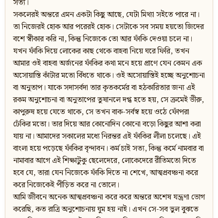
সত্য।
সকলেরই অন্তরে এমন একটা কিছু আছে, যেটা মিথ্যা সইতে পারে না।
তা নিজেরই হোক আর পরেরই হোক। সেটাকে সব সময় হয়তো জিদের
বশে স্বীকার করি না, কিন্তু নিজেকে তো আর ফাঁকি দেওয়া চলে না।
যখন ফাঁকি দিয়ে লোকের কাছ থেকে বাহবা নিয়ে ঘরে ফিরি, তখন
আমার ওই বাহবা অর্জনের ফাঁকির কথা মনে হয়ে প্রাণে যেন কেমন এক
অসোয়াস্তি কাঁটার মতো বিঁধতে থাকে। ওই অসোয়াস্তিই হচ্ছে অনুশোচনা
বা অনুতাপ। যাকে সদাসর্বদা তার কৃতকর্মের বা হঠকারিতার জন্য এই
রকম অনুশোচনা বা অনুতাপের তুষানলে দগ্ধ হতে হয়, সে ক্রমেই ভীরু,
কাপুরুষ হয়ে যেতে থাকে, সে তখন বাক-সর্বস্ব হয়ে ওঠে ফোঁপরা
ঢেঁকির মতো। তার দিয়ে আর কোনোদিন কোনো বড়ো কিছুর আশা করা
যায় না। আমাদের সকালের মধ্যে নিরন্তর এই ফাঁকির লীলা চলেছে। এই
বাংলা হয়ে পড়েছে ফাঁকির বৃন্দাবন। কর্ম চাই সত্য, কিন্তু কর্মে নামবার বা
নামাবার আগে এই শিক্ষাটুকু ছেলেদেরে, লোকেদেরে রীতিমতো দিতে
হবে যে, তারা যেন নিজেকে ফাঁকি দিতে না শেখে, আত্মপ্রবঞ্চনা করে
করে নিজেকেই পীড়িত করে না তোলে।
আমি জীবনে অনেক আত্মপ্রবঞ্চনা করে করে অন্তরে অশেষ যন্ত্রণা ভোগ
করেছি, কত রাত্রি অনুশোচনায় ঘুম হয় নাই। এখন সে-সব ভুল বুঝতে