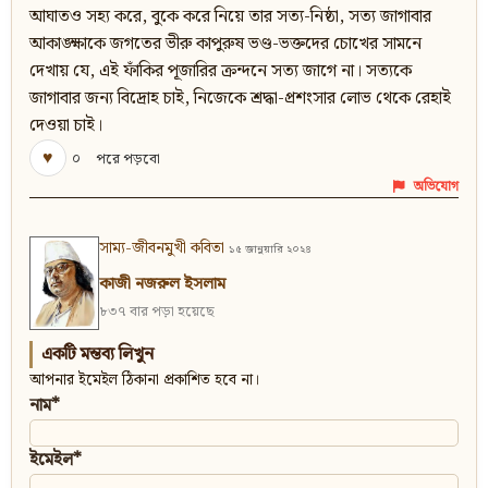
আঘাতও সহ্য করে, বুকে করে নিয়ে তার সত্য-নিষ্ঠা, সত্য জাগাবার
আকাঙ্ক্ষাকে জগতের ভীরু কাপুরুষ ভণ্ড-ভক্তদের চোখের সামনে
দেখায় যে, এই ফাঁকির পূজারির ক্রন্দনে সত্য জাগে না। সত্যকে
জাগাবার জন্য বিদ্রোহ চাই, নিজেকে শ্রদ্ধা-প্রশংসার লোভ থেকে রেহাই
দেওয়া চাই।
♥
০
পরে পড়বো
অভিযোগ
সাম্য-জীবনমুখী কবিতা
১৫ জানুয়ারি ২০২৪
কাজী নজরুল ইসলাম
৮৩৭ বার পড়া হয়েছে
একটি মন্তব্য লিখুন
আপনার ইমেইল ঠিকানা প্রকাশিত হবে না।
নাম*
ইমেইল*