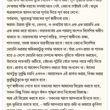
পারা বাণী অনেকেই বুঝে নেবেন – আশা করি। পূর্ণ সৃষ্টিকে প্রকাশ করে
দেখাবার শক্তি হয়তো ভগবানেরও নেই, কোনো স্রষ্টারই নেই। মানুষ
অপ্রকাশকে আপন মনের পূর্ণতা দিয়ে পূর্ণ করে দেখে।
সর্বপ্রথম, ‘ধূমকেতু’ভারতের পূর্ণ স্বাধীনতা চায়।
স্বরাজ-টরাজ বুঝি না, কেননা, ও-কথাটার মানে এক এক মহারথি এক
এক রকম করে থাকেন। ভারতবর্ষের এক পরমাণু অংশও বিদেশির অধীন
থাকবে না। ভারতবর্ষের সম্পূর্ণ দায়িত্ব, সম্পূর্ণ স্বাধীনতা-রক্ষা,
শাসনভার, সমস্ত থাকবে ভারতীয়ের হাতে। তাতে কোনো বিদেশির
মোড়লি করবার অধিকারটুকু পর্যন্ত থাকবে না। যাঁরা এখন রাজা বা শাসক
হয়ে এ-দেশে মোড়লি করে দেশকে শ্মশান-ভূমিতে পরিণত করছেন,
তাঁদেরে পাততাড়ি গুটিয়ে, বোঁচকা-পুঁটলি বেঁধে সাগর-পারে পাড়ি দিতে
হবে। প্রার্থনা বা আবেদন নিবেদন করলে তাঁরা শুনবেন না। তাঁদের
অতটুকু সুবুদ্ধি হয়নি এখনও। আমাদেরও এই প্রার্থনা করার, ভিক্ষা করার
কুবুদ্ধিটুকুকে দূর করতে হবে।
পূর্ণ স্বাধীনতা পেতে হলে সকলের আগে আমাদের বিদ্রোহ করতে হবে,
সকল-কিছু নিয়ম-কানুন বাঁধন-শৃঙ্খল মানা নিষেধের বিরুদ্ধে।
আর এই বিদ্রোহ করতে হলে – সকলের আগে আপনাকে চিনতে হবে।
বুক ফুলিয়ে বলতে হবে, – আমি আপনারে ছাড়া করি না কাহারে কুর্নিশ!