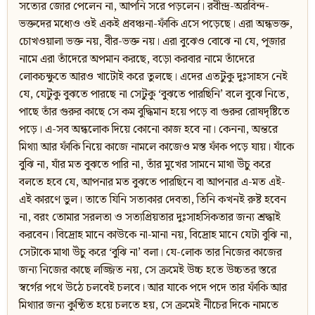
সত্যের জোর পেলেন না, আপনি সরে পড়লেন। রবীন্দ্র-অরবিন্দ-
ভক্তদের মধ্যেও ওই একই প্রবঞ্চনা-ফাঁকি এসে পড়েছে। এরা অন্ধভক্ত,
চোখওয়ালা ভক্ত নয়, বীর-ভক্ত নয়। এরা বুঝেও বোঝে না যে, পূজার
নামে এরা তাঁদেরে অপমান করছে, বড়ো করবার নামে তাঁদেরে
লোকচক্ষুতে আরও খাটোই করে তুলছে। এদের এতটুকু দুঃসাহস নেই
যে, যেটুকু বুঝতে পারছে না সেটুকু ‘বুঝতে পারছিনি’ বলে বুঝে নিতে,
পাছে তাঁর গুরুর কাছে সে কম বুদ্ধিমান হয়ে পড়ে বা গুরুর রোষদৃষ্টিতে
পড়ে। এ-সব অন্ধলোক দিয়ে কোনো কাজ হবে না। কেননা, অন্তরে
মিথ্যা আর ফাঁকি নিয়ে কাজে নামলে কাজেও মস্ত ফাঁক পড়ে যায়। যাঁকে
বুঝি না, যাঁর মত বুঝতে পারি না, তাঁর মুখের সামনে মাথা উঁচু করে
বলতে হবে যে, আপনার মত বুঝতে পারছিনে বা আপনার এ-মত এই-
এই কারণে ভুল। তাতে যিনি সত্যকার দেবতা, তিনি কখনই রুষ্ট হবেন
না, বরং তোমার সরলতা ও সত্যপ্রিয়তার দুঃসাহসিকতার জন্য শ্রদ্ধাই
করবেন। বিদ্রোহ মানে কাউকে না-মানা নয়, বিদ্রোহ মানে যেটা বুঝি না,
সেটাকে মাথা উঁচু করে ‘বুঝি না’ বলা। যে-লোক তার নিজের কাজের
জন্য নিজের কাছে লজ্জিত নয়, সে ক্রমেই উচ্চ হতে উচ্চতর স্তরে
স্বর্গের পথে উঠে চলবেই চলবে। আর যাকে পদে পদে তার ফাঁকি আর
মিথ্যার জন্য কুণ্ঠিত হয়ে চলতে হয়, সে ক্রমেই নীচের দিকে নামতে