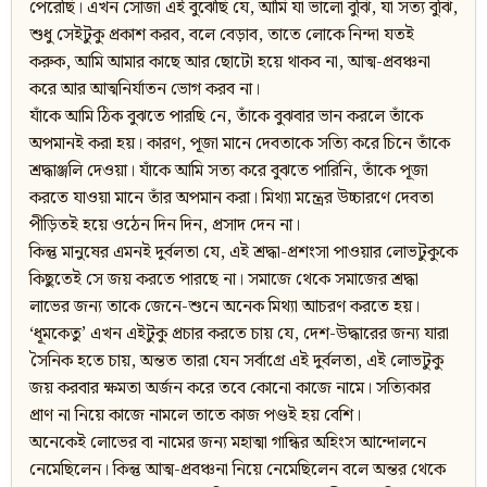
পেরেছি। এখন সোজা এই বুঝেছি যে, আমি যা ভালো বুঝি, যা সত্য বুঝি,
শুধু সেইটুকু প্রকাশ করব, বলে বেড়াব, তাতে লোকে নিন্দা যতই
করুক, আমি আমার কাছে আর ছোটো হয়ে থাকব না, আত্ম-প্রবঞ্চনা
করে আর আত্মনির্যাতন ভোগ করব না।
যাঁকে আমি ঠিক বুঝতে পারছি নে, তাঁকে বুঝবার ভান করলে তাঁকে
অপমানই করা হয়। কারণ, পূজা মানে দেবতাকে সত্যি করে চিনে তাঁকে
শ্রদ্ধাঞ্জলি দেওয়া। যাঁকে আমি সত্য করে বুঝতে পারিনি, তাঁকে পূজা
করতে যাওয়া মানে তাঁর অপমান করা। মিথ্যা মন্ত্রের উচ্চারণে দেবতা
পীড়িতই হয়ে ওঠেন দিন দিন, প্রসাদ দেন না।
কিন্তু মানুষের এমনই দুর্বলতা যে, এই শ্রদ্ধা-প্রশংসা পাওয়ার লোভটুকুকে
কিছুতেই সে জয় করতে পারছে না। সমাজে থেকে সমাজের শ্রদ্ধা
লাভের জন্য তাকে জেনে-শুনে অনেক মিথ্যা আচরণ করতে হয়।
‘ধূমকেতু’ এখন এইটুকু প্রচার করতে চায় যে, দেশ-উদ্ধারের জন্য যারা
সৈনিক হতে চায়, অন্তত তারা যেন সর্বাগ্রে এই দুর্বলতা, এই লোভটুকু
জয় করবার ক্ষমতা অর্জন করে তবে কোনো কাজে নামে। সত্যিকার
প্রাণ না নিয়ে কাজে নামলে তাতে কাজ পণ্ডই হয় বেশি।
অনেকেই লোভের বা নামের জন্য মহাত্মা গান্ধির অহিংস আন্দোলনে
নেমেছিলেন। কিন্তু আত্ম-প্রবঞ্চনা নিয়ে নেমেছিলেন বলে অন্তর থেকে