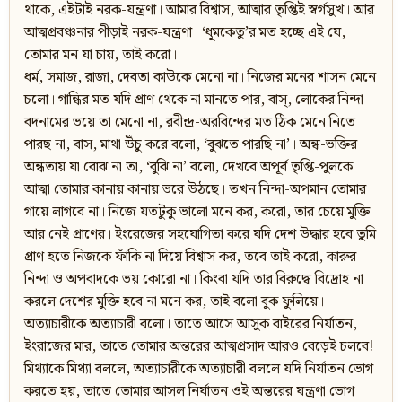
থাকে, এইটাই নরক-যন্ত্রণা। আমার বিশ্বাস, আত্মার তৃপ্তিই স্বর্গসুখ। আর
আত্মপ্রবঞ্চনার পীড়াই নরক-যন্ত্রণা। ‘ধূমকেতু’র মত হচ্ছে এই যে,
তোমার মন যা চায়, তাই করো।
ধর্ম, সমাজ, রাজা, দেবতা কাউকে মেনো না। নিজের মনের শাসন মেনে
চলো। গান্ধির মত যদি প্রাণ থেকে না মানতে পার, বাস্, লোকের নিন্দা-
বদনামের ভয়ে তা মেনো না, রবীন্দ্র-অরবিন্দের মত ঠিক মেনে নিতে
পারছ না, বাস, মাথা উঁচু করে বলো, ‘বুঝতে পারছি না’। অন্ধ-ভক্তির
অন্ধতায় যা বোঝ না তা, ‘বুঝি না’ বলো, দেখবে অপূর্ব তৃপ্তি-পুলকে
আত্মা তোমার কানায় কানায় ভরে উঠছে। তখন নিন্দা-অপমান তোমার
গায়ে লাগবে না। নিজে যতটুকু ভালো মনে কর, করো, তার চেয়ে মুক্তি
আর নেই প্রাণের। ইংরেজের সহযোগিতা করে যদি দেশ উদ্ধার হবে তুমি
প্রাণ হতে নিজকে ফাঁকি না দিয়ে বিশ্বাস কর, তবে তাই করো, কারুর
নিন্দা ও অপবাদকে ভয় কোরো না। কিংবা যদি তার বিরুদ্ধে বিদ্রোহ না
করলে দেশের মুক্তি হবে না মনে কর, তাই বলো বুক ফুলিয়ে।
অত্যাচারীকে অত্যাচারী বলো। তাতে আসে আসুক বাইরের নির্যাতন,
ইংরাজের মার, তাতে তোমার অন্তরের আত্মপ্রসাদ আরও বেড়েই চলবে!
মিথ্যাকে মিথ্যা বললে, অত্যাচারীকে অত্যাচারী বললে যদি নির্যাতন ভোগ
করতে হয়, তাতে তোমার আসল নির্যাতন ওই অন্তরের যন্ত্রণা ভোগ