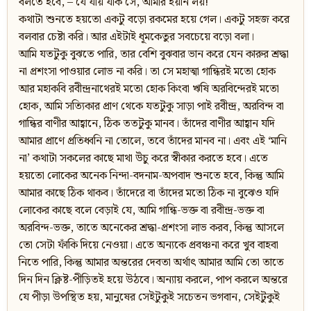
বলতে হবে, – যে যায় যাক সে, আমার হয়নি লয়!
কথাটা শুনতে হয়তো একটু বড়ো রকমের হয়ে গেল। একটু সহজ করে
বলবার চেষ্টা করি। আর এইটাই ধূমকেতুর সবচেয়ে বড়ো বলা।
আমি যতটুকু বুঝতে পারি, তার বেশি বুঝবার ভান করে যেন কারুর শ্রদ্ধা
না প্রশংসা পাওয়ার লোভ না করি। তা সে মহাত্মা গান্ধিরই মতো হোক
আর মহাকবি রবীন্দ্রনাথেরই মতো হোক কিংবা ঋষি অরবিন্দেরই মতো
হোক, আমি সত্যিকার প্রাণ থেকে যতটুকু সাড়া পাই রবীন্দ্র, অরবিন্দ বা
গান্ধির বাণীর আহ্বানে, ঠিক ততটুকু মানব। তাঁদের বাণীর আহ্বান যদি
আমার প্রাণে প্রতিধ্বনি না তোলে, তবে তাঁদের মানব না। এবং এই ‘মানি
না’ কথাটা সকলের কাছে মাথা উঁচু করে স্বীকার করতে হবে। এতে
হয়তো লোকের অনেক নিন্দা-বদনাম-অপবাদ শুনতে হবে, কিন্তু আমি
আমার কাছে ঠিক থাকব। তাঁদেরে বা তাঁদের মতো ঠিক না বুঝেও যদি
লোকের কাছে বলে বেড়াই যে, আমি গান্ধি-ভক্ত বা রবীন্দ্র-ভক্ত বা
অরবিন্দ-ভক্ত, তাতে অনেকের শ্রদ্ধা-প্রশংসা লাভ করব, কিন্তু আসলে
তো সেটা ফাঁকি দিয়ে নেওয়া। এতে অন্যকে প্রবঞ্চনা করে খুব বাহবা
নিতে পারি, কিন্তু আমার অন্তরের দেবতা অর্থাৎ আমার আমি তো তাতে
দিন দিন ক্লিষ্ট-পীড়িতই হয়ে উঠবে। অন্যায় করলে, পাপ করলে অন্তরে
যে পীড়া উপস্থিত হয়, মানুষের সেইটুকুই সচেতন ভগবান, সেইটুকুই