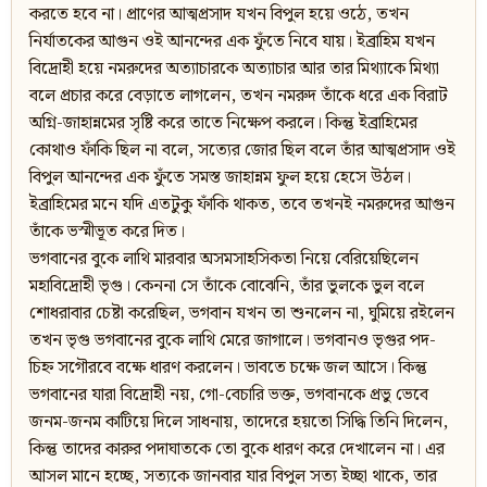
করতে হবে না। প্রাণের আত্মপ্রসাদ যখন বিপুল হয়ে ওঠে, তখন
নির্যাতকের আগুন ওই আনন্দের এক ফুঁতে নিবে যায়। ইব্রাহিম যখন
বিদ্রোহী হয়ে নমরুদের অত্যাচারকে অত্যাচার আর তার মিথ্যাকে মিথ্যা
বলে প্রচার করে বেড়াতে লাগলেন, তখন নমরুদ তাঁকে ধরে এক বিরাট
অগ্নি-জাহান্নমের সৃষ্টি করে তাতে নিক্ষেপ করলে। কিন্তু ইব্রাহিমের
কোথাও ফাঁকি ছিল না বলে, সত্যের জোর ছিল বলে তাঁর আত্মপ্রসাদ ওই
বিপুল আনন্দের এক ফুঁতে সমস্ত জাহান্নম ফুল হয়ে হেসে উঠল।
ইব্রাহিমের মনে যদি এতটুকু ফাঁকি থাকত, তবে তখনই নমরুদের আগুন
তাঁকে ভস্মীভূত করে দিত।
ভগবানের বুকে লাথি মারবার অসমসাহসিকতা নিয়ে বেরিয়েছিলেন
মহাবিদ্রোহী ভৃগু। কেননা সে তাঁকে বোঝেনি, তাঁর ভুলকে ভুল বলে
শোধরাবার চেষ্টা করেছিল, ভগবান যখন তা শুনলেন না, ঘুমিয়ে রইলেন
তখন ভৃগু ভগবানের বুকে লাথি মেরে জাগালে। ভগবানও ভৃগুর পদ-
চিহ্ন সগৌরবে বক্ষে ধারণ করলেন। ভাবতে চক্ষে জল আসে। কিন্তু
ভগবানের যারা বিদ্রোহী নয়, গো-বেচারি ভক্ত, ভগবানকে প্রভু ভেবে
জনম-জনম কাটিয়ে দিলে সাধনায়, তাদেরে হয়তো সিদ্ধি তিনি দিলেন,
কিন্তু তাদের কারুর পদাঘাতকে তো বুকে ধারণ করে দেখালেন না। এর
আসল মানে হচ্ছে, সত্যকে জানবার যার বিপুল সত্য ইচ্ছা থাকে, তার