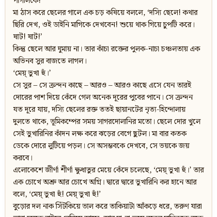
পাগলিকে!’
মা ঠাস করে ছেলের গালে এক চড় কষিয়ে বললে, ‘দস্যি ছেলে! কথার
ছিরি দেখ, ওই ডাইনি মাগিকে দেখবেন! শুয়ে থাক গিয়ে চুপটি করে।
ষাট! ষাট!’
কিন্তু ছেলে আর ঘুমায় না। তার কাঁচা রক্তের পুলক-নাচা চঞ্চলতায় এক
অভিনব সুর বাজতে লাগল।
‘মেয়্ ভুখা হুঁ।’
সে সুর – সে ক্রন্দন কাছে – আরও – আরও কাছে এসে যেন তারই
দোরের পাশ দিয়ে কেঁদে গেল অনেক দূরের পুবের পানে। সে ক্রন্দন
যত দূরে যায়, দস্যি ছেলের রক্ত ততই ছায়ানটের নৃত্য-হিন্দোলায়
দুলতে থাকে, ভূমিকম্পের সময় সাগরদোলানির মতো। ছেলে দোর খুলে
সেই ভুখারিনির কাঁদন লক্ষ করে ঝড়ের বেগে ছুটল। মা বার কতক
ডেকে দোরে লুটিয়ে পড়ল। সে অসম্ভবকে দেখবে, সে ভয়কে জয়
করবে।
এলোকেশে জীর্ণা শীর্ণা ক্ষুধাতুর মেয়ে কেঁদে চলেছে, ‘মেয়্ ভুখা হুঁ।’ তার
এক চোখে অশ্রু আর চোখে অগ্নি। দ্বারে দ্বারে ভুখারিনি কর হানে আর
বলে, ‘মেয়্ ভুখা হুঁ! মেয়্ ভুখা হুঁ!’
বুড়োর দল নাক সিঁটকিয়ে ভাল করে তাকিয়াটা আঁকড়ে ধরে, তরুণ যারা