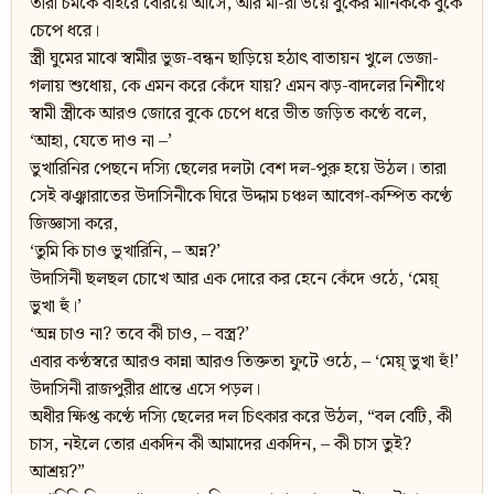
তারা চমকে বাইরে বেরিয়ে আসে, আর মা-রা ভয়ে বুকের মানিককে বুকে
চেপে ধরে।
স্ত্রী ঘুমের মাঝে স্বামীর ভুজ-বন্ধন ছাড়িয়ে হঠাৎ বাতায়ন খুলে ভেজা-
গলায় শুধোয়, কে এমন করে কেঁদে যায়? এমন ঝড়-বাদলের নিশীথে
স্বামী স্ত্রীকে আরও জোরে বুকে চেপে ধরে ভীত জড়িত কণ্ঠে বলে,
‘আহা, যেতে দাও না –’
ভুখারিনির পেছনে দস্যি ছেলের দলটা বেশ দল-পুরু হয়ে উঠল। তারা
সেই ঝঞ্ঝারাতের উদাসিনীকে ঘিরে উদ্দাম চঞ্চল আবেগ-কম্পিত কণ্ঠে
জিজ্ঞাসা করে,
‘তুমি কি চাও ভুখারিনি, – অন্ন?’
উদাসিনী ছলছল চোখে আর এক দোরে কর হেনে কেঁদে ওঠে, ‘মেয়্
ভুখা হুঁ।’
‘অন্ন চাও না? তবে কী চাও, – বস্ত্র?’
এবার কণ্ঠস্বরে আরও কান্না আরও তিক্ততা ফুটে ওঠে, – ‘মেয়্ ভুখা হুঁ!’
উদাসিনী রাজপুরীর প্রান্তে এসে পড়ল।
অধীর ক্ষিপ্ত কণ্ঠে দস্যি ছেলের দল চিৎকার করে উঠল, “বল বেটি, কী
চাস, নইলে তোর একদিন কী আমাদের একদিন, – কী চাস তুই?
আশ্রয়?”