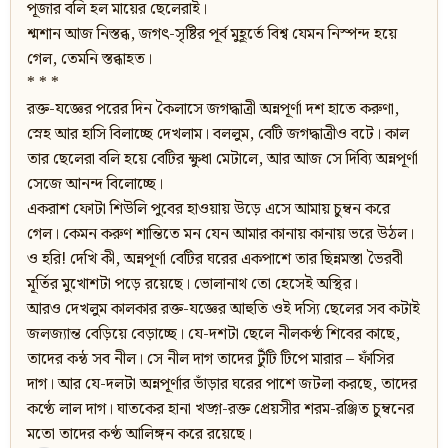
পূজার বলি হল মায়ের ছেলেরাই।
শ্মশান আজ নিস্তব্ধ, জগৎ-সৃষ্টির পূর্ব মুহূর্তে বিশ্ব যেমন নিস্পন্দ হয়ে
গেল, তেমনি স্তব্ধাহত।
* * *
রক্ত-যজ্ঞের পরের দিন কৈলাসে জগদ্ধাত্রী অন্নপূর্ণা দশ হাতে করুণা,
স্নেহ আর হাসি বিলাচ্ছে দেখলাম। বললুম, বেটি জগদ্ধাত্রীও বটে। কাল
তার ছেলেরা বলি হয়ে বেটির ক্ষুধা মেটালে, আর আজ সে দিব্যি অন্নপূর্ণা
সেজে আনন্দ বিলোচ্ছে।
একরাশ ফোটা শিউলি পুবের হাওয়ায় উড়ে এসে আমায় চুম্বন করে
গেল। কেমন করুণ শান্তিতে মন যেন আমার কানায় কানায় ভরে উঠল।
ও হরি! দেখি কী, অন্নপূর্ণা বেটির ঘরের একপাশে তার ছিন্নমস্তা ভৈরবী
মূর্তির মুখোশটা পড়ে রয়েছে। ভোলানাথ তো হেসেই অস্থির।
আরও দেখলুম কালকার রক্ত-যজ্ঞের আহুতি ওই দস্যি ছেলের সব কটাই
জলজ্যান্ত বেড়িয়ে বেড়াচ্ছে। যে-দশটা ছেলে নীলকণ্ঠ শিবের কাছে,
তাদের কন্ঠ সব নীল। সে নীল দাগ তাদের টুঁটি টিপে মারার – ফাঁসির
দাগ। আর যে-দলটা অন্নপূর্ণার ভাঁড়ার ঘরের পাশে জটলা করছে, তাদের
কণ্ঠে লাল দাগ। ঘাতকের হানা খড়্গ-রক্ত প্রেয়সীর শরম-রঞ্জিত চুম্বনের
মতো তাদের কণ্ঠ আলিঙ্গন করে রয়েছে।