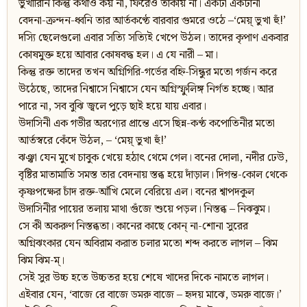
ভুখারিনি কিন্তু কথাও কয় না, ফিরেও তাকায় না। একটা একটানা
বেদনা-ক্রন্দন-ধ্বনি তার আর্তকণ্ঠে বারবার গুমরে ওঠে –‘মেয়্ ভুখা হুঁ!’
দস্যি ছেলেগুলো এবার সত্যি সত্যিই খেপে উঠল। তাদের কৃপাণ একবার
কোষমুক্ত হয়ে আবার কোষবদ্ধ হল। এ যে নারী – মা।
কিন্তু রক্ত তাদের তখন অগ্নিগিরি-গর্ভের বহ্নি-সিন্ধুর মতো গর্জন করে
উঠেছে, তাদের নিশ্বাসে নিশ্বাসে যেন অগ্নিস্ফুলিঙ্গ নির্গত হচ্ছে। আর
পারে না, সব বুঝি জ্বলে পুড়ে ছাই হয়ে যায় এবার।
উদাসিনী এক গভীর অরণ্যের প্রান্তে এসে ছিন্ন-কণ্ঠ কপোতিনীর মতো
আর্তস্বরে কেঁদে উঠল, – ‘মেয়্ ভুখা হুঁ!’
ঝঞ্ঝা যেন মুখে চাবুক খেয়ে হঠাৎ থেমে গেল। বনের দোলা, নদীর ঢেউ,
বৃষ্টির মাতামাতি সমস্ত তার বেদনায় স্তব্ধ হয়ে দাঁড়াল। দিগন্ত-কোল থেকে
কৃষ্ণপক্ষের চাঁদ রক্ত-আঁখি মেলে বেরিয়ে এল। বনের শ্বাপদকুল
উদাসিনীর পায়ের তলায় মাথা গুঁজে শুয়ে পড়ল। নিস্তব্ধ – নিঝঝুম।
সে কী অকরুণ নিস্তব্ধতা। কানের কাছে কোন্ না-শোনা সুরের
অগ্নিঝংকার যেন অবিরাম করাত চলার মতো শব্দ করতে লাগল – ঝিম
ঝিম ঝিম-ম্।
সেই সুর উচ্চ হতে উচ্চতর হয়ে শেষে খাদের দিকে নামতে লাগল।
এইবার যেন, ‘বাজে রে বাজে ডমরু বাজে – হৃদয় মাঝে, ডমরু বাজে।’