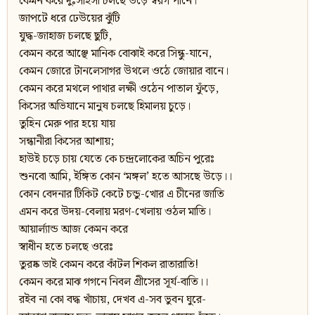
কেমন করে দুঃসাহসী চলছে উড়ে স্বরগ পানে।
জাপটে ধরে ঢেউয়ের ঝুঁটি
যুদ্ধ-জাহাজ চলছে ছুটি,
কেমন করে আঞ্ছে মানিক বোঝাই করে সিন্ধু-যানে,
কেমন জোরে টানলেসাগর উথলে ওঠে জোয়ার বানে।
কেমন করে মথলে পাথার লক্ষী ওঠেন পাতাল ফুঁড়ে,
কিসের অভিযানে মানুষ চলছে হিমালয় চুড়ে।
তুহিন মেরু পার হয়ে যায়
সন্ধানীরা কিসের আশায়;
হাউই চড়ে চায় যেতে কে চন্দ্রলোকের অচিন পুরেঃ
শুনবো আমি, ইঙ্গিত কোন ‘মঙ্গল’ হতে আসছে উড়ে।।
কোন বেদনার টিকিট কেটে চন্ডু-খোর এ চীনের জাতি
এমন করে উদয়-বেলায় মরণ-খেলায় ওঠল মাতি।
আয়ার্ল্যান্ড আজ কেমন করে
স্বাধীন হতে চলছে ওরেঃ
তুরষ্ক ভাই কেমন করে কাঁটল শিকল রাতারাতি!
কেমন করে মাঝ গগনে নিবল গ্রীসের সূর্য-বাতি।।
রইব না কো বদ্ধ খাঁচায়, দেখব এ-সব ভুবন ঘুরে-