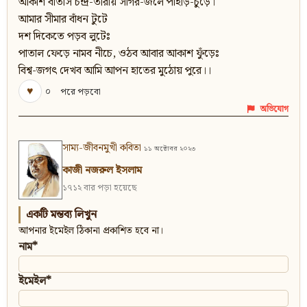
আকাশ বাতাস চন্দ্র-তারায় সাগর-জলে পাহাড়-চুঁড়ে।
আমার সীমার বাঁধন টুটে
দশ দিকেতে পড়ব লুটেঃ
পাতাল ফেড়ে নামব নীচে, ওঠব আবার আকাশ ফুঁড়েঃ
বিশ্ব-জগৎ দেখব আমি আপন হাতের মুঠোয় পুরে।।
♥
০
পরে পড়বো
অভিযোগ
সাম্য-জীবনমুখী কবিতা
১১ অক্টোবর ২০২৩
কাজী নজরুল ইসলাম
১৭১২ বার পড়া হয়েছে
একটি মন্তব্য লিখুন
আপনার ইমেইল ঠিকানা প্রকাশিত হবে না।
নাম*
ইমেইল*