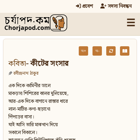
প্রবেশ
সদস্য নিবন্ধন
☰
অ+
অ-
কবিতা
- কীটের সংসার
রবীন্দ্রনাথ ঠাকুর
এক দিকে কামিনীর ডালে
মাকড়সা শিশিরের ঝালর দুলিয়েছে,
আর-এক দিকে বাগানে রাস্তার ধারে
লাল-মাটির-কণা-ছড়ানো
পিঁপড়ের বাসা।
যাই আসি তারি মাঝখান দিয়ে
সকালে বিকালে।