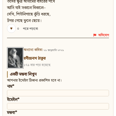
ওদের ক্ষুদ্র অসীমের বাইরের পথে
আসি যাই সকালে বিকালে–
দেখি, শিউলিগাছে কুঁড়ি ধরছে,
টগর গেছে ফুলে ছেয়ে।
♥
০
পরে পড়বো
অভিযোগ
অন্যান্য কবিতা
২৬ জানুয়ারি ২০২৬
রবীন্দ্রনাথ ঠাকুর
১৭৯ বার পড়া হয়েছে
একটি মন্তব্য লিখুন
আপনার ইমেইল ঠিকানা প্রকাশিত হবে না।
নাম*
ইমেইল*
মন্তব্য*