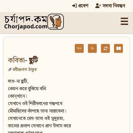
প্রবেশ
সদস্য নিবন্ধন
☰
অ+
অ-
কবিতা
- ছুটি
রবীন্দ্রনাথ ঠাকুর
দাও-না ছুটি,
কেমন করে বুঝিয়ে বলি
কোন্‌খানে।
যেখানে ওই শিরীষবনের গন্ধপথে
মৌমাছিদের কাঁপছে ডানা সারাবেলা।
যেখানেতে মেঘ-ভাসা ওই সুদূরতা,
জলের প্রলাপ যেখানে প্রাণ উদাস করে