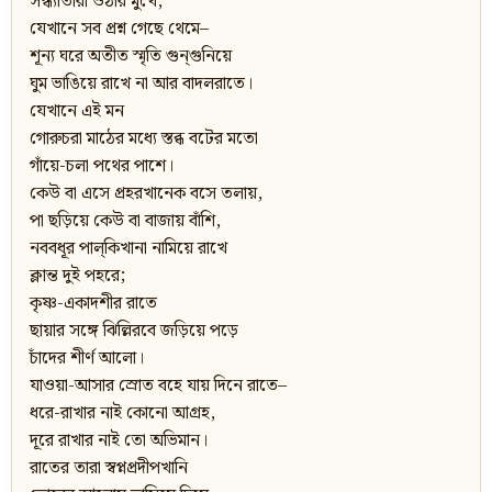
সন্ধ্যাতারা ওঠার মুখে,
যেখানে সব প্রশ্ন গেছে থেমে–
শূন্য ঘরে অতীত স্মৃতি গুন্‌গুনিয়ে
ঘুম ভাঙিয়ে রাখে না আর বাদলরাতে।
যেখানে এই মন
গোরুচরা মাঠের মধ্যে স্তব্ধ বটের মতো
গাঁয়ে-চলা পথের পাশে।
কেউ বা এসে প্রহরখানেক বসে তলায়,
পা ছড়িয়ে কেউ বা বাজায় বাঁশি,
নববধূর পাল্‌কিখানা নামিয়ে রাখে
ক্লান্ত দুই পহরে;
কৃষ্ণ-একাদশীর রাতে
ছায়ার সঙ্গে ঝিল্লিরবে জড়িয়ে পড়ে
চাঁদের শীর্ণ আলো।
যাওয়া-আসার স্রোত বহে যায় দিনে রাতে–
ধরে-রাখার নাই কোনো আগ্রহ,
দূরে রাখার নাই তো অভিমান।
রাতের তারা স্বপ্নপ্রদীপখানি