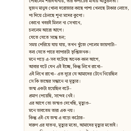
পৌঁছলেম শরাবখানায়, তার কপাটের মাথায় আঙুরলতা।
দুজন মানুষ খোলা দরোজার কাছে পাশা খেলছে টাকার লোভে,
পা দিয়ে ঠেলছে শূন্য মদের কুপো।
কোনো খবরই মিলল না সেখানে,
চললেম আরো আগে।
যেতে যেতে সন্ধে হল;
সময় পেরিয়ে যায় যায়, তখন খুঁজে পেলেম জায়গাটা–
বলা যেতে পারে ব্যাপারটা তৃপ্তিজনক।
মনে পড়ে এ-সব ঘটেছে অনেক কাল আগে,
আবার ঘটে যেন এই ইচ্ছে, কিন্তু লিখে রাখো–
এই লিখে রাখো– এত দূরে যে আমাদের টেনে নিয়েছিল
সে কি জন্মের সন্ধানে না মৃত্যুর।
জন্ম একটা হয়েছিল বটে–
প্রমাণ পেয়েছি, সন্দেহ নেই।
এর আগে তো জন্মও দেখেছি, মৃত্যুও–
মনে ভাবতেম তারা এক নয়।
কিন্তু এই-যে জন্ম এ বড়ো কঠোর–
দারুণ এর যাতনা, মৃত্যুর মতো, আমাদের মৃত্যুর মতোই।