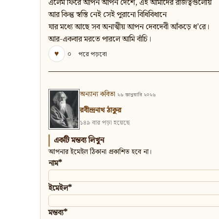
এলেম ফিরে আপন আপন দেশে, এই আমাদের রাজত্বগুলোয়
আর কিন্তু স্বস্তি নেই সেই পুরানো বিধিবিধানে
যার মধ্যে আছে সব অনাত্মীয় আপন দেবদেবী আঁকড়ে ধ’রে।
আর-একবার মরতে পারলে আমি বাঁচি।
♥
০
পরে পড়বো
অন্যান্য কবিতা
২৬ জানুয়ারি ২০২৬
রবীন্দ্রনাথ ঠাকুর
১৪৯ বার পড়া হয়েছে
একটি মন্তব্য লিখুন
আপনার ইমেইল ঠিকানা প্রকাশিত হবে না।
নাম*
ইমেইল*
মন্তব্য*