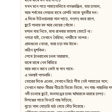
মাঝে মাঝে মন যায় বিগড়ে
যখন মনে পড়ে পাহাড়তলিতে বসন্তমঞ্জিল, তার চাতাল,
আর শর্বতের পেয়ালা হাতে রেশমি সাজে যুবতীর দল।
এ দিকে উটওয়ালারা গাল পাড়ে, গন্‌গন্‌ করে রাগে,
ছুটে পালায় মদ আর মেয়ের খোঁজে।
মশাল যায় নিভে, মাথা রাখবার জায়গা জোটে না।
নগরে যাই, সেখানে বৈরিতা; নগরীতে সন্দেহ।
গ্রামগুলো নোংরা, তারা চড়া দাম হাঁকে।
কঠিন মুশকিল।
শেষে ঠাওরালেম চলব সারারাত,
মাঝে মাঝে নেব ঝিমিয়ে
আর কানে কানে কেউ বা গান গাবে–
এ সমস্তই পাগলামি।
ভোরের দিকে এলেম, যেখানে মিঠে শীত সেই পাহাড়ের খদে;
সেখানে বরফ-সীমার নীচেটা ভিজে-ভিজে, ঘন গাছ-গাছালির গন
নদী চলেছে ছুটে, জলযন্ত্রের চাকা আঁধারকে মারছে চাপড়।
দিগন্তের গায়ে তিনটে গাছ দাঁড়িয়ে,
বুড়ো সাদা ঘোড়াটা মাঠ বেয়ে দৌড় দিয়েছে।