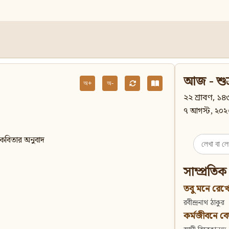
আজ - শুক
অ+
অ-
২২ শ্রাবণ, ১৪৩
৭ আগস্ট, ২০২
কবিতার অনুবাদ
Search
for:
সাম্প্রতিক
তবু মনে রেখো
রবীন্দ্রনাথ ঠাকুর
কর্মজীবনে বেদান