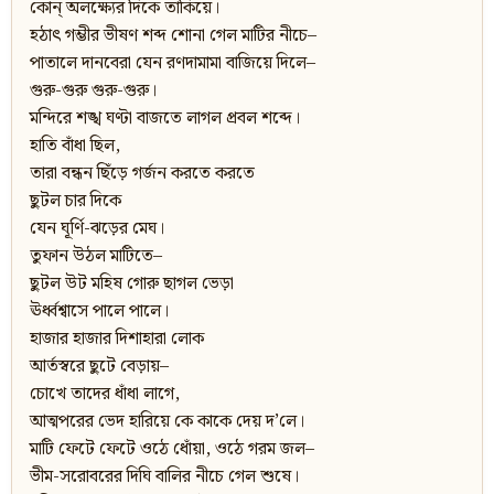
কোন্‌ অলক্ষ্যের দিকে তাকিয়ে।
হঠাৎ গম্ভীর ভীষণ শব্দ শোনা গেল মাটির নীচে–
পাতালে দানবেরা যেন রণদামামা বাজিয়ে দিলে–
গুরু-গুরু গুরু-গুরু।
মন্দিরে শঙ্খ ঘণ্টা বাজতে লাগল প্রবল শব্দে।
হাতি বাঁধা ছিল,
তারা বন্ধন ছিঁড়ে গর্জন করতে করতে
ছুটল চার দিকে
যেন ঘূর্ণি-ঝড়ের মেঘ।
তুফান উঠল মাটিতে–
ছুটল উট মহিষ গোরু ছাগল ভেড়া
ঊর্ধ্বশ্বাসে পালে পালে।
হাজার হাজার দিশাহারা লোক
আর্তস্বরে ছুটে বেড়ায়–
চোখে তাদের ধাঁধা লাগে,
আত্মপরের ভেদ হারিয়ে কে কাকে দেয় দ’লে।
মাটি ফেটে ফেটে ওঠে ধোঁয়া, ওঠে গরম জল–
ভীম-সরোবরের দিঘি বালির নীচে গেল শুষে।