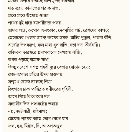
মঞ্চের উপরে বাজছে বাঁশি মৃদঙ্গ করতাল,
মাঠ জুড়ে কানাতের পর কানাত,
মাঝে মাঝে উঠেছে ধ্বজা।
পথের দুই ধারে ব্যাপারীদের পসরা–
তামার পাত্র, রুপোর অলংকার, দেবমূর্তির পট, রেশমের কাপড়;
ছেলেদের খেলার জন্যে কাঠের ডমরু, মাটির পুতুল, পাতার বাঁশি;
অর্ঘ্যের উপকরণ, ফল মালা ধূপ বাতি, ঘড়া ঘড়া তীর্থবারি।
বাজিকর তারস্বরে প্রলাপবাক্যে দেখাচ্ছে বাজি,
কথক পড়ছে রামায়ণকথা।
উজ্জ্বলবেশে সশস্ত্র প্রহরী ঘুরে বেড়ায় ঘোড়ায় চড়ে;
রাজ-অমাত্য হাতির উপর হাওদায়,
সম্মুখে বেজে চলেছে শিঙা।
কিংখাবে ঢাকা পাল্কিতে ধনীঘরের গৃহিণী,
আগে পিছে কিংকরের দল।
সন্ন্যাসীর ভিড় পঞ্চবটের তলায়–
নগ্ন, জটাধারী, ছাইমাখা;
মেয়েরা পায়ের কাছে ভোগ রেখে যায়–
ফল, দুধ, মিষ্টান্ন, ঘি, আতপতণ্ডুল।