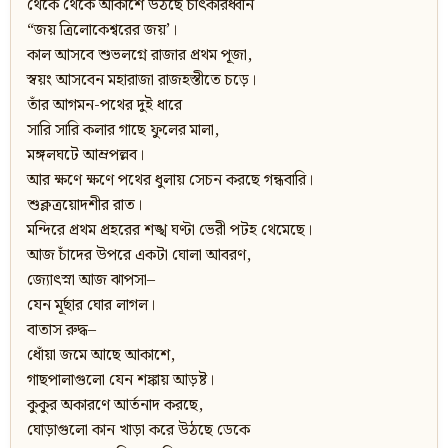
থেকে থেকে আকাশে উঠছে চীৎকারধ্বনি
“জয় ত্রিলোকেশ্বরের জয়’।
কাল আসবে শুভলগ্নে রাজার প্রথম পূজা,
স্বয়ং আসবেন মহারাজা রাজহস্তীতে চড়ে।
তাঁর আগমন-পথের দুই ধারে
সারি সারি কলার গাছে ফুলের মালা,
মঙ্গলঘটে আম্রপল্লব।
আর ক্ষণে ক্ষণে পথের ধুলায় সেচন করছে গন্ধবারি।
শুক্লত্রয়োদশীর রাত।
মন্দিরে প্রথম প্রহরের শঙ্খ ঘণ্টা ভেরী পটহ থেমেছে।
আজ চাঁদের উপরে একটা ঘোলা আবরণ,
জ্যোৎস্না আজ ঝাপসা–
যেন মূর্ছার ঘোর লাগল।
বাতাস রুদ্ধ–
ধোঁয়া জমে আছে আকাশে,
গাছপালাগুলো যেন শঙ্কায় আড়ষ্ট।
কুকুর অকারণে আর্তনাদ করছে,
ঘোড়াগুলো কান খাড়া করে উঠছে ডেকে