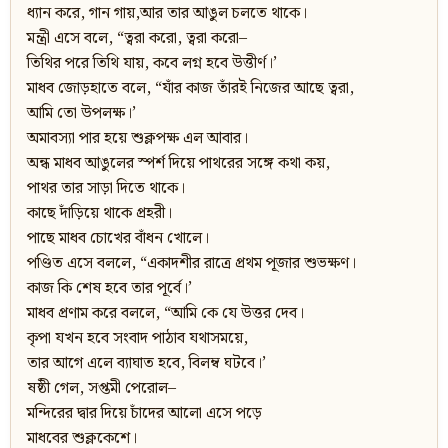
ধ্যান করে, গান গায়,আর তার আঙুল চলতে থাকে।
মন্ত্রী এসে বলে, “ত্বরা করো, ত্বরা করো–
তিথির পরে তিথি যায়, কবে লগ্ন হবে উত্তীর্ণ।’
মাধব জোড়হাতে বলে, “যাঁর কাজ তাঁরই নিজের আছে ত্বরা,
আমি তো উপলক্ষ।’
অমাবস্যা পার হয়ে শুক্লপক্ষ এল আবার।
অন্ধ মাধব আঙুলের স্পর্শ দিয়ে পাথরের সঙ্গে কথা কয়,
পাথর তার সাড়া দিতে থাকে।
কাছে দাঁড়িয়ে থাকে প্রহরী।
পাছে মাধব চোখের বাঁধন খোলে।
পণ্ডিত এসে বললে, “একাদশীর রাত্রে প্রথম পূজার শুভক্ষণ।
কাজ কি শেষ হবে তার পূর্বে।’
মাধব প্রণাম করে বললে, “আমি কে যে উত্তর দেব।
কৃপা যখন হবে সংবাদ পাঠাব যথাসময়ে,
তার আগে এলে ব্যাঘাত হবে, বিলম্ব ঘটবে।’
ষষ্ঠী গেল, সপ্তমী পেরোল–
মন্দিরের দ্বার দিয়ে চাঁদের আলো এসে পড়ে
মাধবের শুক্লকেশে।