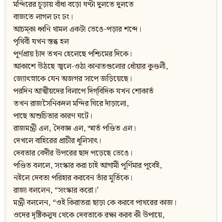
মন্দিরের চূড়ায় বাঁধা বড়ো ঘণ্টা দুলতে দুলতে
বাজতে লাগল ঢং ঢং।
আচম্‌কা ধ্বনি থামল একটা ভেঙে-পড়ার শব্দে।
পৃথিবী যখন স্তব্ধ হল
পূর্ণপ্রায় চাঁদ তখন হেলেছে পশ্চিমের দিকে।
আকাশে উঠছে জ্বলে-ওঠা কানাতগুলোর ধোঁয়ার কুণ্ডলী,
জ্যোৎস্নাকে যেন অজগর সাপে জড়িয়েছে।
পরদিন আত্মীয়দের বিলাপে দিগ্‌বিদিক যখন শোকার্ত
তখন রাজসৈনিকদল মন্দির ঘিরে দাঁড়ালো,
পাছে অশুচিতার কারণ ঘটে।
রাজমন্ত্রী এল, দৈবজ্ঞ এল, স্মার্ত পণ্ডিত এল।
দেখলে বাহিরের প্রাচীর ধূলিসাৎ।
দেবতার বেদীর উপরের ছাদ পড়েছে ভেঙে।
পণ্ডিত বললে, সংস্কার করা চাই আগামী পূর্ণিমার পূর্বেই,
নইলে দেবতা পরিহার করবেন তাঁর মূর্তিকে।
রাজা বললেন, “সংস্কার করো।’
মন্ত্রী বললেন, “ওই কিরাতরা ছাড়া কে করবে পাথরের কাজ।
ওদের দৃষ্টিকলুষ থেকে দেবতাকে রক্ষা করব কী উপায়ে,