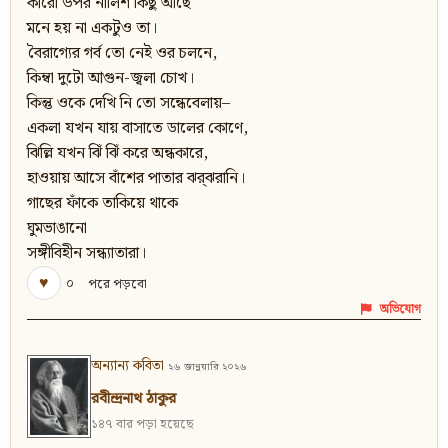
কারো উপর নালিশ কিছু আছে
মনে হয় না একটুও তা।
বৈরাগ্যের গর্ব তো নেই ওর চলনে,
কিম্বা দুটো আগুন-জ্বলা চোখ।
কিন্তু ওকে দেখি নি তো সন্ধেবেলায়–
একলা যখন যায় বাসাতে ডালের কোণে,
ঝিল্লি যখন ঝিঁ ঝিঁ করে অন্ধকারে,
হাওয়ায় আসে বাঁশের পাতার ঝর্‌ঝরানি।
গাছের ফাঁকে তাকিয়ে থাকে
ঘুমভাঙানো
সঙ্গীবিহীন সন্ধ্যাতারা।
♥
০
পরে পড়বো
অভিযোগ
অন্যান্য কবিতা
২৬ জানুয়ারি ২০২৬
রবীন্দ্রনাথ ঠাকুর
১৪৭ বার পড়া হয়েছে