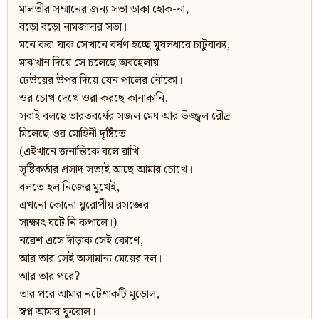
মালতীর সম্মানের জন্য সভা ডাকা হোক-না,
বড়ো বড়ো নামজাদার সভা।
মনে করা যাক সেখানে বর্ষণ হচ্ছে মুষলধারে চাটুবাক্য,
মাঝখান দিয়ে সে চলেছে অবহেলায়–
ঢেউয়ের উপর দিয়ে যেন পালের নৌকো।
ওর চোখ দেখে ওরা করছে কানাকানি,
সবাই বলছে ভারতবর্ষের সজল মেঘ আর উজ্জ্বল রৌদ্র
মিলেছে ওর মোহিনী দৃষ্টিতে।
(এইখানে জনান্তিকে বলে রাখি
সৃষ্টিকর্তার প্রসাদ সত্যই আছে আমার চোখে।
বলতে হল নিজের মুখেই,
এখনো কোনো য়ুরোপীয় রসজ্ঞের
সাক্ষাৎ ঘটে নি কপালে।)
নরেশ এসে দাঁড়াক সেই কোণে,
আর তার সেই অসামান্য মেয়ের দল।
আর তার পরে?
তার পরে আমার নটেশাকটি মুড়োল,
স্বপ্ন আমার ফুরোল।