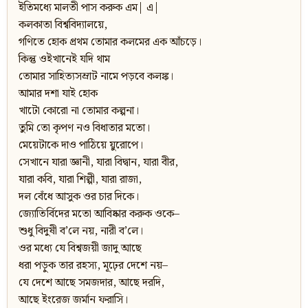
ইতিমধ্যে মালতী পাস করুক এম| এ|
কলকাতা বিশ্ববিদ্যালয়ে,
গণিতে হোক প্রথম তোমার কলমের এক আঁচড়ে।
কিন্তু ওইখানেই যদি থাম
তোমার সাহিত্যসম্রাট নামে পড়বে কলঙ্ক।
আমার দশা যাই হোক
খাটো কোরো না তোমার কল্পনা।
তুমি তো কৃপণ নও বিধাতার মতো।
মেয়েটাকে দাও পাঠিয়ে য়ুরোপে।
সেখানে যারা জ্ঞানী, যারা বিদ্বান, যারা বীর,
যারা কবি, যারা শিল্পী, যারা রাজা,
দল বেঁধে আসুক ওর চার দিকে।
জ্যোতির্বিদের মতো আবিষ্কার করুক ওকে–
শুধু বিদুষী ব’লে নয়, নারী ব’লে।
ওর মধ্যে যে বিশ্বজয়ী জাদু আছে
ধরা পড়ুক তার রহস্য, মূঢ়ের দেশে নয়–
যে দেশে আছে সমজদার, আছে দরদি,
আছে ইংরেজ জর্মান ফরাসি।