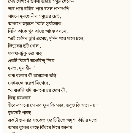
সেই যেখানে উর্বশী উঠছে সমুদ্র থেকে–
তার পরে বালির ‘পরে বসল পাশাপাশি–
সামনে দুলছে নীল সমুদ্রের ঢেউ,
আকাশে ছড়ানো নির্মল সূর্যালোক।
লিজি তাকে খুব আস্তে আস্তে বললে,
“এই সেদিন তুমি এসেছ, দুদিন পরে যাবে চলে;
ঝিনুকের দুটি খোলা,
মাঝখানটুকু ভরা থাক্‌
একটি নিরেট অশ্রুবিন্দু দিয়ে–
দুর্লভ, মূল্যহীন।’
কথা বলবার কী অসামান্য ভঙ্গি।
সেইসঙ্গে নরেশ লিখেছে,
“কথাগুলি যদি বানানো হয় দোষ কী,
কিন্তু চমৎকার–
হীরে-বসানো সোনার ফুল কি সত্য, তবুও কি সত্য নয়।’
বুঝতেই পারছ
একটা তুলনার সংকেত ওর চিঠিতে অদৃশ্য কাঁটার মতো
আমার বুকের কাছে বিঁধিয়ে দিয়ে জানায়–