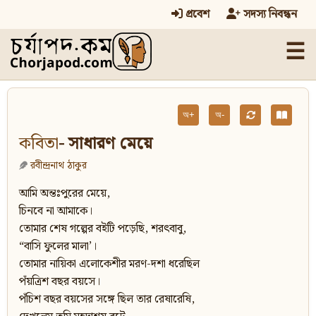
প্রবেশ
সদস্য নিবন্ধন
☰
অ+
অ-
কবিতা
- সাধারণ মেয়ে
রবীন্দ্রনাথ ঠাকুর
আমি অন্তঃপুরের মেয়ে,
চিনবে না আমাকে।
তোমার শেষ গল্পের বইটি পড়েছি, শরৎবাবু,
“বাসি ফুলের মালা’।
তোমার নায়িকা এলোকেশীর মরণ-দশা ধরেছিল
পঁয়ত্রিশ বছর বয়সে।
পঁচিশ বছর বয়সের সঙ্গে ছিল তার রেষারেষি,