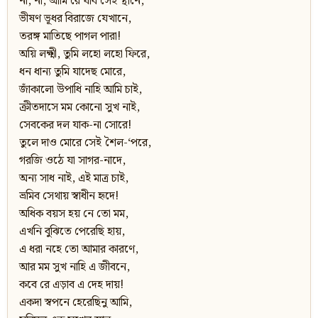
না, না, আমি রে যাব সেই স্থানে,
ভীষণ ভূধর বিরাজে যেখানে,
তরঙ্গ মাতিছে পাগল পারা!
অয়ি লক্ষ্মী, তুমি লহো লহো ফিরে,
ধন ধান্য তুমি যাদেছ মোরে,
জাঁকালো উপাধি নাহি আমি চাই,
ক্রীতদাসে মম কোনো সুখ নাই,
সেবকের দল যাক-না সোরে!
তুলে দাও মোরে সেই শৈল-‘পরে,
গরজি ওঠে যা সাগর-নাদে,
অন্য সাধ নাই, এই মাত্র চাই,
ভ্রমিব সেথায় স্বাধীন হৃদে!
অধিক বয়স হয় নে তো মম,
এখনি বুঝিতে পেরেছি হায়,
এ ধরা নহে তো আমার কারণে,
আর মম সুখ নাহি এ জীবনে,
কবে রে এড়াব এ দেহ দায়!
একদা স্বপনে হেরেছিনু আমি,