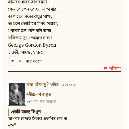
আমারও হৃদয় আঁধারময়!
কেন রে কেন রে হল না আমার,
কপোতের মতো বায়ুর পাখা,
তা হলে ত্যেজিয়ে মানব-সমাজ,
গগনের ছাদ ভেদ করি আজ,
থাকিতাম সুখে জলদে ঢাকা!
George Gordon Byron
ভারতী, আষাঢ়, ১২৮৫
♥
০
পরে পড়বো
অভিযোগ
সাম্য-জীবনমুখী কবিতা
১০ মে ২০২৪
রবীন্দ্রনাথ ঠাকুর
২৭৭ বার পড়া হয়েছে
একটি মন্তব্য লিখুন
আপনার ইমেইল ঠিকানা প্রকাশিত হবে না।
নাম*