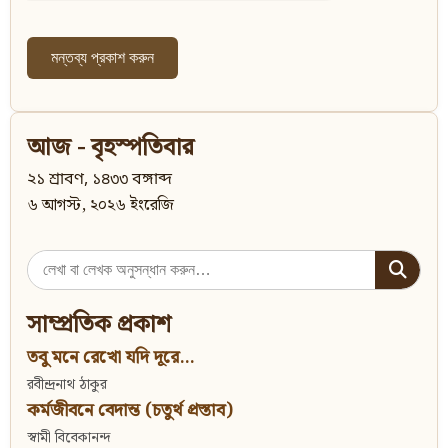
আজ - বৃহস্পতিবার
২১ শ্রাবণ, ১৪৩৩ বঙ্গাব্দ
৬ আগস্ট, ২০২৬ ইংরেজি
Search
for:
সাম্প্রতিক প্রকাশ
তবু মনে রেখো যদি দূরে...
রবীন্দ্রনাথ ঠাকুর
কর্মজীবনে বেদান্ত (চতুর্থ প্রস্তাব)
স্বামী বিবেকানন্দ