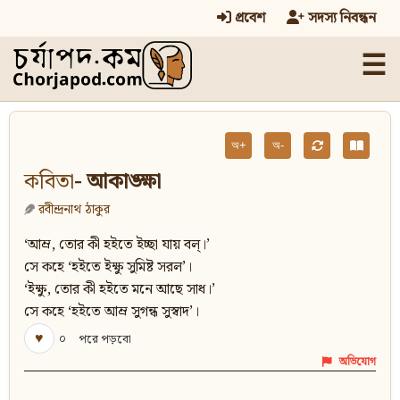
প্রবেশ
সদস্য নিবন্ধন
☰
অ+
অ-
কবিতা
- আকাঙ্ক্ষা
রবীন্দ্রনাথ ঠাকুর
‘আম্র, তোর কী হইতে ইচ্ছা যায় বল্‌।’
সে কহে ‘হইতে ইক্ষু সুমিষ্ট সরল’।
‘ইক্ষু, তোর কী হইতে মনে আছে সাধ।’
সে কহে ‘হইতে আম্র সুগন্ধ সুস্বাদ’।
♥
০
পরে পড়বো
অভিযোগ