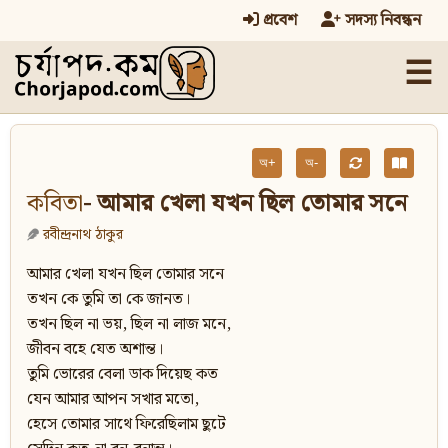
প্রবেশ
সদস্য নিবন্ধন
☰
অ+
অ-
কবিতা
- আমার খেলা যখন ছিল তোমার সনে
রবীন্দ্রনাথ ঠাকুর
আমার খেলা যখন ছিল তোমার সনে
তখন কে তুমি তা কে জানত।
তখন ছিল না ভয়, ছিল না লাজ মনে,
জীবন বহে যেত অশান্ত।
তুমি ভোরের বেলা ডাক দিয়েছ কত
যেন আমার আপন সখার মতো,
হেসে তোমার সাথে ফিরেছিলাম ছুটে