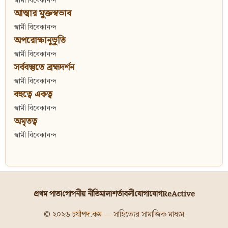
স্বামী বিবেকানন্দ
আত্মার মুক্তস্বভাব
স্বামী বিবেকানন্দ
অপরোক্ষানুভূতি
স্বামী বিবেকানন্দ
সর্ববস্তুতে ব্রহ্মদর্শন
স্বামী বিবেকানন্দ
বহুত্বে একত্ব
স্বামী বিবেকানন্দ
অমৃতত্ব
স্বামী বিবেকানন্দ
প্রথম পাতা
গোপনীয় নীতিমালা
শর্তাবলী
যোগাযোগ
ReActive
© ২০২৬
চর্যাপদ.কম
— সাহিত্যের সামাজিক মাধ্যম