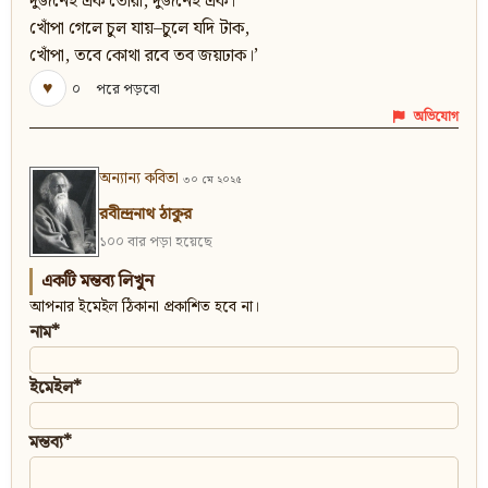
দুজনেই এক তোরা, দুজনেই এক।
খোঁপা গেলে চুল যায়–চুলে যদি টাক,
খোঁপা, তবে কোথা রবে তব জয়ঢাক।’
♥
০
পরে পড়বো
অভিযোগ
অন্যান্য কবিতা
৩০ মে ২০২৫
রবীন্দ্রনাথ ঠাকুর
১০০ বার পড়া হয়েছে
একটি মন্তব্য লিখুন
আপনার ইমেইল ঠিকানা প্রকাশিত হবে না।
নাম*
ইমেইল*
মন্তব্য*