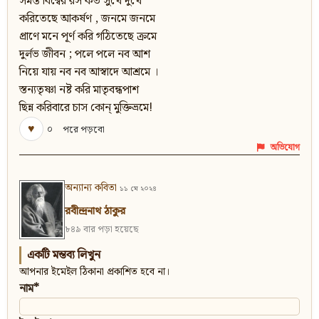
সমস্ত বিশ্বের রস কত সুখে দুখে
করিতেছে আকর্ষণ , জনমে জনমে
প্রাণে মনে পূর্ণ করি গঠিতেছে ক্রমে
দুর্লভ জীবন ; পলে পলে নব আশ
নিয়ে যায় নব নব আস্বাদে আশ্রমে ।
স্তন্যতৃষ্ণা নষ্ট করি মাতৃবন্ধপাশ
ছিন্ন করিবারে চাস কোন্‌ মুক্তিভ্রমে!
♥
০
পরে পড়বো
অভিযোগ
অন্যান্য কবিতা
১১ মে ২০২৪
রবীন্দ্রনাথ ঠাকুর
৮৪৯ বার পড়া হয়েছে
একটি মন্তব্য লিখুন
আপনার ইমেইল ঠিকানা প্রকাশিত হবে না।
নাম*