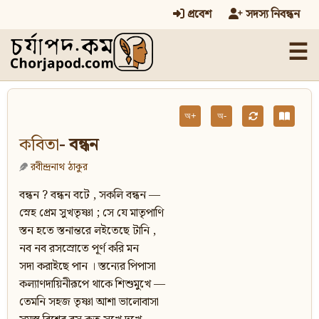
প্রবেশ
সদস্য নিবন্ধন
☰
অ+
অ-
কবিতা
- বন্ধন
রবীন্দ্রনাথ ঠাকুর
বন্ধন ? বন্ধন বটে , সকলি বন্ধন —
স্নেহ প্রেম সুখতৃষ্ণা ; সে যে মাতৃপাণি
স্তন হতে স্তনান্তরে লইতেছে টানি ,
নব নব রসস্রোতে পূর্ণ করি মন
সদা করাইছে পান । স্তন্যের পিপাসা
কল্যাণদায়িনীরূপে থাকে শিশুমুখে —
তেমনি সহজ তৃষ্ণা আশা ভালোবাসা