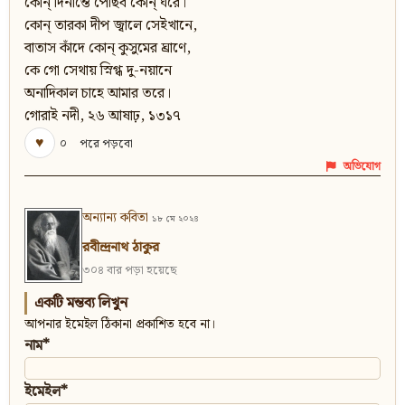
কোন্‌ দিনান্তে পৌঁছব কোন্‌ ঘরে।
কোন্‌ তারকা দীপ জ্বালে সেইখানে,
বাতাস কাঁদে কোন্‌ কুসুমের ঘ্রাণে,
কে গো সেথায় স্নিগ্ধ দু-নয়ানে
অনাদিকাল চাহে আমার তরে।
গোরাই নদী, ২৬ আষাঢ়, ১৩১৭
♥
০
পরে পড়বো
অভিযোগ
অন্যান্য কবিতা
১৮ মে ২০২৪
রবীন্দ্রনাথ ঠাকুর
৩০৪ বার পড়া হয়েছে
একটি মন্তব্য লিখুন
আপনার ইমেইল ঠিকানা প্রকাশিত হবে না।
নাম*
ইমেইল*