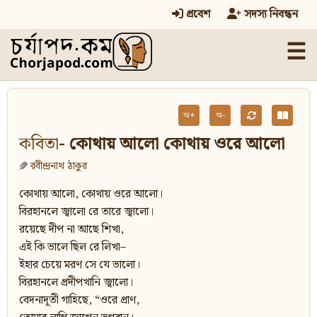
প্রবেশ
সদস্য নিবন্ধন
☰
অ+
অ-
কবিতা
- কোথায় আলো কোথায় ওরে আলো
রবীন্দ্রনাথ ঠাকুর
কোথায় আলো, কোথায় ওরে আলো।
বিরহানলে জ্বালো রে তারে জ্বালো।
রয়েছে দীপ না আছে শিখা,
এই কি ভালে ছিল রে লিখা–
ইহার চেয়ে মরণ সে যে ভালো।
বিরহানলে প্রদীপখানি জ্বালো।
বেদনাদূতী গাহিছে, “ওরে প্রাণ,