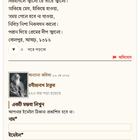
বিরহানলে জ্বালো রে তারে জ্বালো।
ডাকিছে মেঘ, হাঁকিছে হাওয়া,
সময় গেলে হবে না যাওয়া,
নিবিড় নিশা নিকষঘন কালো।
পরান দিয়ে প্রেমের দীপ জ্বালো।
বোলপুর, আষাঢ়, ১৩১৬
♥
০
পরে পড়বো
অভিযোগ
অন্যান্য কবিতা
১৬ মে ২০২৪
রবীন্দ্রনাথ ঠাকুর
২৭৩ বার পড়া হয়েছে
একটি মন্তব্য লিখুন
আপনার ইমেইল ঠিকানা প্রকাশিত হবে না।
নাম*
ইমেইল*