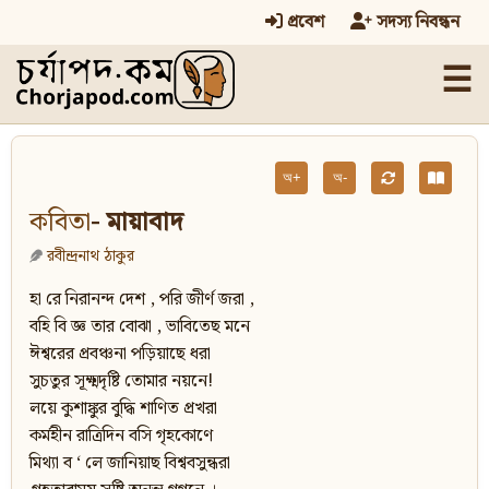
প্রবেশ
সদস্য নিবন্ধন
☰
অ+
অ-
কবিতা
- মায়াবাদ
রবীন্দ্রনাথ ঠাকুর
হা রে নিরানন্দ দেশ , পরি জীর্ণ জরা ,
বহি বি জ্ঞ তার বোঝা , ভাবিতেছ মনে
ঈশ্বরের প্রবঞ্চনা পড়িয়াছে ধরা
সুচতুর সূক্ষ্মদৃষ্টি তোমার নয়নে!
লয়ে কুশাঙ্কুর বুদ্ধি শাণিত প্রখরা
কর্মহীন রাত্রিদিন বসি গৃহকোণে
মিথ্যা ব ‘ লে জানিয়াছ বিশ্ববসুন্ধরা