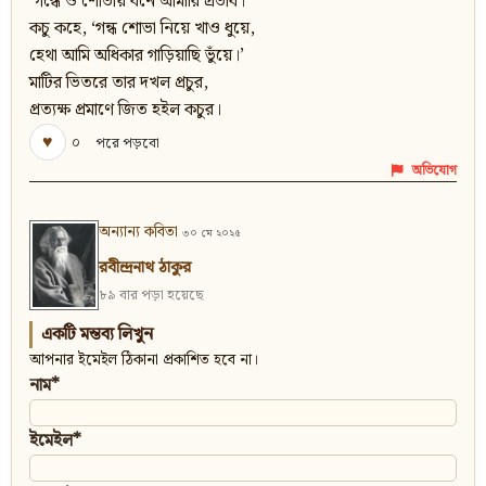
‘গন্ধে ও শোভায় বনে আমারি প্রভাব।’
কচু কহে, ‘গন্ধ শোভা নিয়ে খাও ধুয়ে,
হেথা আমি অধিকার গাড়িয়াছি ভুঁয়ে।’
মাটির ভিতরে তার দখল প্রচুর,
প্রত্যক্ষ প্রমাণে জিত হইল কচুর।
♥
০
পরে পড়বো
অভিযোগ
অন্যান্য কবিতা
৩০ মে ২০২৫
রবীন্দ্রনাথ ঠাকুর
৮৯ বার পড়া হয়েছে
একটি মন্তব্য লিখুন
আপনার ইমেইল ঠিকানা প্রকাশিত হবে না।
নাম*
ইমেইল*