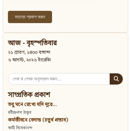
আজ - বৃহস্পতিবার
২১ শ্রাবণ, ১৪৩৩ বঙ্গাব্দ
৬ আগস্ট, ২০২৬ ইংরেজি
Search
for:
সাম্প্রতিক প্রকাশ
তবু মনে রেখো যদি দূরে...
রবীন্দ্রনাথ ঠাকুর
কর্মজীবনে বেদান্ত (চতুর্থ প্রস্তাব)
স্বামী বিবেকানন্দ