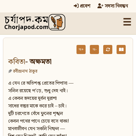
প্রবেশ
সদস্য নিবন্ধন
☰
অ+
অ-
কবিতা
- অক্ষমতা
রবীন্দ্রনাথ ঠাকুর
এ যেন রে অভিশপ্ত প্রেতের পিপাসা —
সলিল রয়েছে প’ড়ে, শুধু দেহ নাই।
এ কেবল হৃদয়ের দুর্বল দুরাশা
সাধের বস্তুর মাঝে করে চাই – চাই।
দুটি চরণেতে বেঁধে ফুলের শৃঙ্খল
কেবল পথের পানে চেয়ে বসে থাকা!
মানবজীবন যেন সকলি নিষ্ফল —