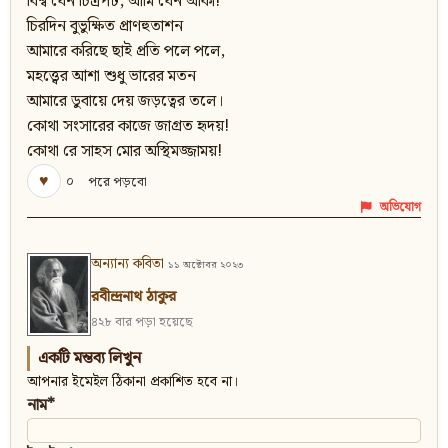
বিশ্ব যেন চিত্রপট, আমি যেন আঁকা!
চিরদিন বুভুক্ষিত প্রাণহুতাশন
আমারে করিছে ছাই প্রতি পলে পলে,
মহত্ত্বের আশা শুধু ভারের মতন
আমারে ডুবায়ে দেয় জড়ত্বের তলে।
কোথা সংসারের কাজে জাগ্রত হৃদয়!
কোথা রে সাহস মোর অস্থিমজ্জাময়!
♥
০
পরে পড়বো
অভিযোগ
অন্যান্য কবিতা
১১ অক্টোবর ২০২৩
রবীন্দ্রনাথ ঠাকুর
৪২৮ বার পড়া হয়েছে
একটি মন্তব্য লিখুন
আপনার ইমেইল ঠিকানা প্রকাশিত হবে না।
নাম*