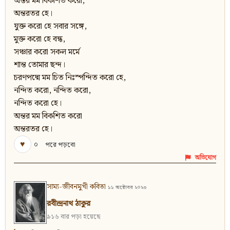
অন্তর মম বিকশিত করো,
অন্তরতর হে।
যুক্ত করো হে সবার সঙ্গে,
মুক্ত করো হে বন্ধ,
সঞ্চার করো সকল মর্মে
শান্ত তোমার ছন্দ।
চরণপদ্মে মম চিত নিঃস্পন্দিত করো হে,
নন্দিত করো, নন্দিত করো,
নন্দিত করো হে।
অন্তর মম বিকশিত করো
অন্তরতর হে।
♥
০
পরে পড়বো
অভিযোগ
সাম্য-জীবনমুখী কবিতা
১১ অক্টোবর ২০২৩
রবীন্দ্রনাথ ঠাকুর
৯১৬ বার পড়া হয়েছে