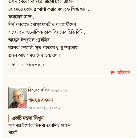
এখন থেকো না দূরে, এসো চলে এসো-
হে মেয়ে তোমার আশা করার মধ্যাহ্নে স্নিগ্ধ ছায়া,
ফসলের আভা,
দীর্ঘ পরবাসে যোগাযোগহীন পত্রপ্রার্থীদের
সম্মেলনে অলৌকিক ডাক পিয়নের চিঠি বিলি,
অন্ধের ইশ্‌কুলে ব্রেইলির
ব্যাপক দেয়ালি, মৃত শহরের ধু-ধু স্তব্ধতায়
প্রবল আশ্বাসময় দৈব উচ্চারণ।
♥
০
পরে পড়বো
অভিযোগ
বিরহের কবিতা
৬ জুন ২০২৪
শামসুর রাহমান
৩২৭ বার পড়া হয়েছে
একটি মন্তব্য লিখুন
আপনার ইমেইল ঠিকানা প্রকাশিত হবে না।
নাম*