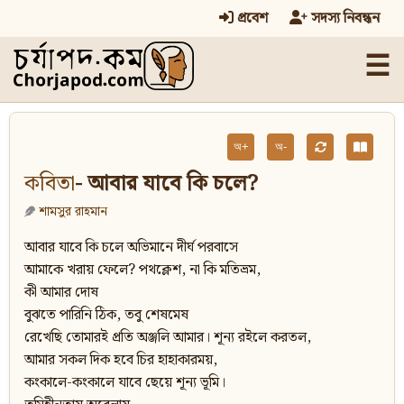
প্রবেশ
সদস্য নিবন্ধন
☰
অ+
অ-
কবিতা
- আবার যাবে কি চলে?
শামসুর রাহমান
আবার যাবে কি চলে অভিমানে দীর্ঘ পরবাসে
আমাকে খরায় ফেলে? পথক্লেশ, না কি মতিভ্রম,
কী আমার দোষ
বুঝতে পারিনি ঠিক, তবু শেষমেষ
রেখেছি তোমারই প্রতি অঞ্জলি আমার। শূন্য রইলে করতল,
আমার সকল দিক হবে চির হাহাকারময়,
কংকালে-কংকালে যাবে ছেয়ে শূন্য ভূমি।