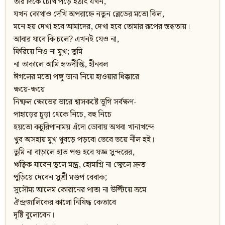
তার দিকে চোখ পড়ে হঠাৎ যখন,
যখন কোথাও দেখি অপরাহ্নে নতুন ব্লেডের মতো ঝিল,
মনে হয় দেখা হবে আমাদের, দেখা হবে তোমার রূপের স্তব্ধতায়।
আবার যাবে কি চলে? এখনই যেও না,
ফিরিয়ে নিও না মুখ; তুমি
না তাকালে আমি হৃতদীপ্তি, হীনবল
ঈগলের মতো পঙ্গু ডানা নিয়ে হাওয়ার ধিক্কারে
ক্ষয়ে-ক্ষয়ে
নিষ্ফল ক্ষোভের ভারে শ্বাসকষ্টে ভূগি সর্বক্ষণ-
পাহাড়ের চূড়া থেকে নিচে, বহু নিচে
হয়তো কচুরিপানাময় এঁদো ডোবায় অথবা খানাখন্দে
খুব অসহায় মুখ থুবড়ে পড়বো ভেবে ভয়ে নীল হই।
তুমি না বাড়ালে হাত পণ্ড হবে যজ্ঞ সুন্দরের,
ঋত্বিক যাবেন ভুলে মন্ত্র, হোমাগ্নি না জ্বেলে দ্রুত
পুড়িয়ে দেবেন সুশ্রী মণ্ডপ বেবাক;
সুসৌম্য আলেম কোরানের পাতা না উল্টিয়ে ভ্রমে
ঐন্দ্রজালিকের কালো নিষিদ্ধ কেতাবে
দৃষ্টি বুলোবেন।