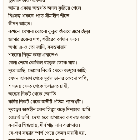
তুমিহীনতায় অবেলায়
আমার একান্ত অন্তর্গত অনল ফুরিয়ে গেলে
নিঃসঙ্গ থাকবো পড়ে সীমাহীন শীতে
ভীষণ আহত।
কখনো বেগানা কোনো কুকুর শুঁকবে এসে ছেঁড়া
জামার রক্তের দাগ, শরীরের বর্ধমান ক্ষত।
অথচ এ-ও তো জানি, বসন্তমায়ায়
শহরের নিঝুম কবরখানাতেও
বেলা শেষে কোকিল ব্যাকুল ডেকে যায়।
দূরে আছি, তোমার নিকট থেকে বহুদূরে আছি-
যেমন আকাশ থেকে দুর্বল ডানার কোনো পাখি,
শস্যময় ক্ষেত থেকে উপদ্রুত চাষী,
অন্ধের নিকট থেকে জ্যোতি
কবির নিকট থেকে অভীষ্ট প্রতিমা শব্দেশ্বরী।
দূরত্বের অস্তহীন মরুর সিমুম ঝড়ে দিশাহারা আমি
রোজই ভাবি, দেখা হবে আমাদের কখনও আবার
বনানীর স্নিগ্ধতায়, দীর্ঘ গাঢ় লাল বারান্দায়।
যে-পথ সন্ধ্যার স্পর্শ পেয়ে কেমন মায়াবী হয়,