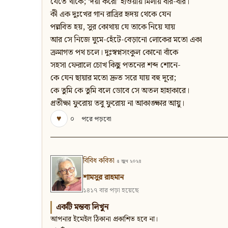
যেতে থাকে; ‘দয়া করো’ হাওয়ায় মিলায় বার-বার।
কী এক দুঃখের গান রাত্রির হৃদয় থেকে যেন
পল্লবিত হয়, সুর কোথায় যে তাকে নিয়ে যায়
আর সে নিজে ঘুমে-হেঁটে-বেড়ানো লোকের মতো একা
ক্রমাগত পথ চলে। দুঃস্বপ্নসংকুল কোনো বাঁকে
সহসা ফেরালে চোখ কিছু পতনের শব্দ শোনে-
কে যেন ছায়ার মতো দ্রুত সরে যায় বহু দূরে;
কে তুমি কে তুমি বলে ডোবে সে অতল হাহাকারে।
প্রতীক্ষা ফুরোয় তবু ফুরোয় না আকাঙ্ক্ষার আয়ু।
♥
০
পরে পড়বো
বিবিধ কবিতা
৫ জুন ২০২৪
শামসুর রাহমান
১৪১৭ বার পড়া হয়েছে
একটি মন্তব্য লিখুন
আপনার ইমেইল ঠিকানা প্রকাশিত হবে না।