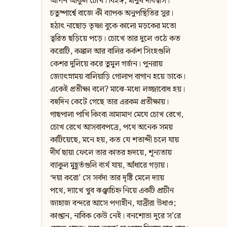
আপন আকুল চোখ। বিহঙ্গ, মানুষ দীর্ঘশ্বাস।
চতুষ্পার্শ্বে বাজে কী ব্যাপক অনুপস্থিতির সুর।
হঠাৎ নাছোড় তৃষ্ণা বুকে কালো মড়কের মতো
ত্বরিত ছড়িয়ে পড়ে। চোখে তার দুলে ওঠে কত
করোটি, কঙ্কাল আর বালির কর্কশ সিংহগুলি
কেশর দুলিয়ে করে তুমুল গর্জন। পুনরায়
জ্যোৎস্নাময় বালিয়াড়ি গোলাপ বাগান হয়ে ডাকে।
একেই প্রতীক্ষা বলে? মাঝে-মধ্যে লজ্জাবোধ হয়।
বহুদিন কেটে গেছে তার এরকম প্রতীক্ষায়।
গাছপালা পাখি কিংবা ভ্রাম্যমাণ মেঘে চোখ রেখে,
চোখ রেখে আসবাবপত্রে, পথে অনেক সময়
কাটিয়েছে, মনে হয়, কত যে শতাব্দী চলে যায়
দীর্ঘ ছায়া ফেলে তার কাতর হৃদয়ে, শূন্যতায়
ব্যাকুল মুহূর্তগুলি ব্যর্থ যায়, আঁধারে গড়ায়।
‘দয়া করো’ সে সর্বদা তার দৃষ্টি মেলে দ্যায়
পথে, দ্যাখে খুব ঝঞ্ঝাচিহ্ন নিয়ে একটি প্রাচীন
জাহাজ বন্দরে আসে পণ্যহীন, যাত্রীরা উধাও;
কাপ্তান, নাবিক কেউ নেই। বনশোভা দূরে স’রে