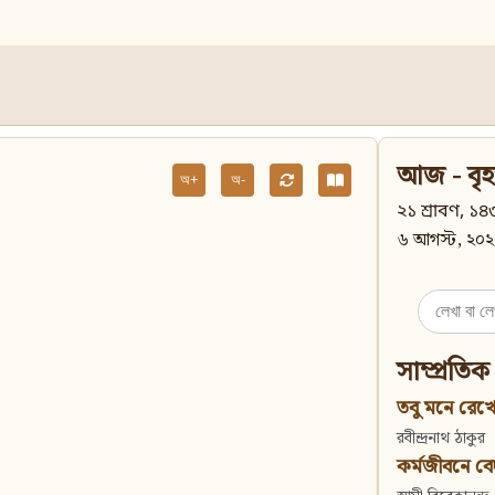
আজ - বৃহ
অ+
অ-
২১ শ্রাবণ, ১৪৩
৬ আগস্ট, ২০২
Search
for:
সাম্প্রতিক
তবু মনে রেখো
রবীন্দ্রনাথ ঠাকুর
কর্মজীবনে বেদান