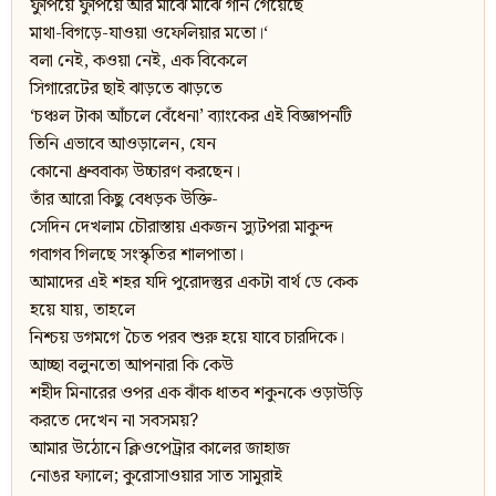
ফুঁপিয়ে ফুঁপিয়ে আর মাঝে মাঝে গান গেয়েছে
মাথা-বিগড়ে-যাওয়া ওফেলিয়ার মতো।‘
বলা নেই, কওয়া নেই, এক বিকেলে
সিগারেটের ছাই ঝাড়তে ঝাড়তে
‘চঞ্চল টাকা আঁচলে বেঁধেনা’ ব্যাংকের এই বিজ্ঞাপনটি
তিনি এভাবে আওড়ালেন, যেন
কোনো ধ্রুববাক্য উচ্চারণ করছেন।
তাঁর আরো কিছু বেধড়ক উক্তি-
সেদিন দেখলাম চৌরাস্তায় একজন স্যুটপরা মাকুন্দ
গবাগব গিলছে সংস্কৃতির শালপাতা।
আমাদের এই শহর যদি পুরোদস্তুর একটা বার্থ ডে কেক
হয়ে যায়, তাহলে
নিশ্চয় ডগমগে চৈত পরব শুরু হয়ে যাবে চারদিকে।
আচ্ছা বলুনতো আপনারা কি কেউ
শহীদ মিনারের ওপর এক ঝাঁক ধাতব শকুনকে ওড়াউড়ি
করতে দেখেন না সবসময়?
আমার উঠোনে ক্লিওপেট্রার কালের জাহাজ
নোঙর ফ্যালে; কুরোসাওয়ার সাত সামুরাই