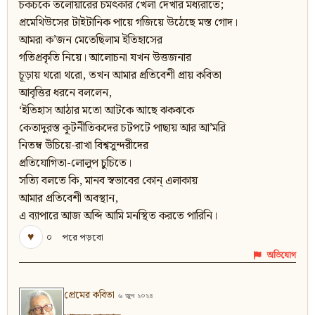
চকচকে তলোয়ারের চমৎকার খেলা দেখার মধ্যরাতে;
প্রমেথিউসের টাইটানিক পায়ে গজিয়ে উঠেছে মস্ত গোদ।
আমরা ক’জন মেতেছিলাম ইতিহাসের
গতিপ্রকৃতি নিয়ে। আলোচনা যখন উত্তজনার
চূড়ায় থরো থরো, তখন আমার প্রতিবেশী প্রায় কবিতা
আবৃত্তির ধরনে বললেন,
‘ইতিহাস আঠার মতো আটকে আছে ঝকঝকে
কেতাদুরস্ত কূটনীতিকদের চটপটে পাছায় আর আ’মরি
নিতম্ব উঁচিয়ে-রাখা বিশ্বসুন্দরীদের
প্রতিযোগিতা-লোলুপ চুচিতে।
সত্যি বলতে কি, মানব স্বভাবের কোন্‌ এলাকায়
আমার প্রতিবেশী অবস্থান,
এ ব্যাপারে আজ অব্দি আমি মনস্থিত করতে পারিনি।
♥
০
পরে পড়বো
অভিযোগ
প্রেমের কবিতা
৬ জুন ২০২৪