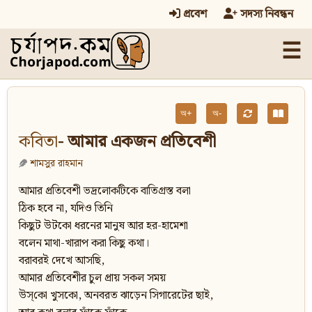
প্রবেশ
সদস্য নিবন্ধন
☰
অ+
অ-
কবিতা
- আমার একজন প্রতিবেশী
শামসুর রাহমান
আমার প্রতিবেশী ভদ্রলোকটিকে বাতিগ্রস্ত বলা
ঠিক হবে না, যদিও তিনি
কিছুট উটকো ধরনের মানুষ আর হর-হামেশা
বলেন মাথা-খারাপ করা কিছু কথা।
বরাবরই দেখে আসছি,
আমার প্রতিবেশীর চুল প্রায় সকল সময়
উস্‌কো খুসকো, অনবরত ঝাড়েন সিগারেটের ছাই,