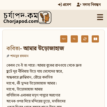
প্রবেশ
সদস্য নিবন্ধন
☰
অ+
অ-
কবিতা
- আমার উড়োজাহাজ
শামসুর রাহমান
কেবল সে-ই তা পারে। আমার বুকের রানওয়ে থেকে দ্রুত
ছুটে দূর নীলিমায় উড়ে যায় মেঘেদের স্তরে,
অন্ধকারে ক্লান্তিমান, রৌদ্রে ঝলসিত
দ্যাখো, কী সুন্দর উড়োজাহাজ আমার।
দ্যাখো, উড়োজাহাজ আমার
বাণিজ্যিক এলাকার মসৃণ পাথুরে অরণ্যের
অনেক ওপর দিয়ে মন্দিরের চূড়ো, মসজিদের