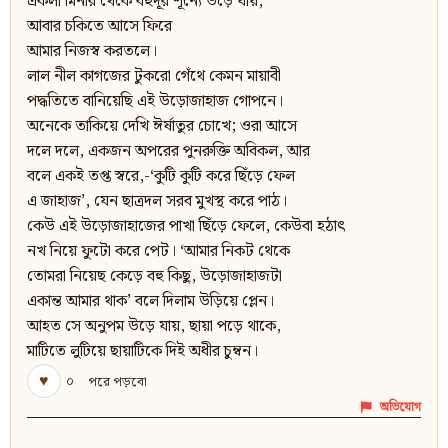
একলা মিনার থেকে বহুদূর শূন্যে উড়ে যায়,
আবার চকিতে আসে ফিরে
আমার নিজস্ব করতলে।
লাল নীল কাগজের টুকরো গেঁথে কেমন মায়াবী
পদ্ধতিতে বানিয়েছি এই উড়োজাহাজ গোপনে।
অনেকে তাকিয়ে দেখি ঈর্ষাতুর চোখে; ওরা আসে
দলে দলে, একজন অপরের পুনরুক্তি অবিকল, আর
বলে একই তপ্ত স্বরে,-‘কুটি কুটি করে ছিঁড়ে ফেল
এ জাহাজ’, যেন ছাত্রদল সরব মুখস্থ করে পাঠ।
কেউ এই উড়োজাহাজের পাখা ছিঁড়ে ফেলে, কেউবা হঠাৎ
নখ নিয়ে ফুটো করে পেট। ‘আমার নিকট থেকে
তোমরা নিয়েছ কেড়ে বহু কিছু, উড়োজাহাজটা
একান্ত আমার থাক’ বলে দিলাম উড়িয়ে প্লেন।
আহত সে অনুপম উড়ে যায়, ছায়া পড়ে থাকে,
মাটিতে লুটিয়ে ছায়াটিকে দিই অধীর চুম্বন।
♥
০
পরে পড়বো
অভিযোগ