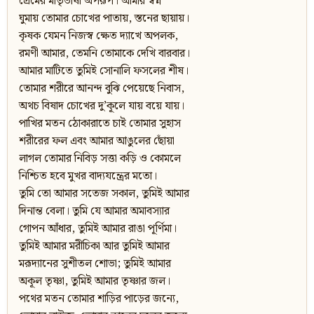
প্রেমের মাতৃভাষা অপরূপ। আমার স্বপ্ন
ঘুমায় তোমার চোখের পাতায়, স্তনের ছায়ায়।
কৃষক যেমন নিজস্ব ক্ষেত দ্যাখে অপলক,
রমণী আমার, তেমনি তোমাকে দেখি বারবার।
আমার মাটিতে তুমিই সোনালি ফসলের শীষ।
তোমার শরীরে আনন্দ বুঝি পেয়েছে নিবাস,
অথচ বিষাদ চোখের দু’কূলে যায় বয়ে যায়।
পাখির মতন ঠোকারাতে চাই তোমার সুহাস
শরীরের ফল এবং আমার আঙুলের ছোঁয়া
লাগল তোমার নিবিড় সত্তা কড়ি ও কোমলে
নিশ্চিত হবে মুখর বাদ্যযন্ত্রের মতো।
তুমি তো আমার সতেজ সকাল, তুমিই আমার
দিনান্ত বেলা। তুমি যে আমার অমাবস্যার
গোপন আঁধার, তুমিই আমার রাঙা পূর্ণিমা।
তুমিই আমার মরীচিকা আর তুমিই আমার
মরূদ্যানের সুশীতল শোভা; তুমিই আমার
অকূল তৃষ্ণা, তুমিই আমার তৃষ্ণার জল।
পথের মতন তোমার শাড়ির পাড়ের জন্যে,