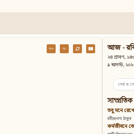
আজ - রব
অ+
অ-
২৪ শ্রাবণ, ১৪৩
৯ আগস্ট, ২০২
Search
for:
সাম্প্রতিক
তবু মনে রেখো
রবীন্দ্রনাথ ঠাকুর
কর্মজীবনে বেদান