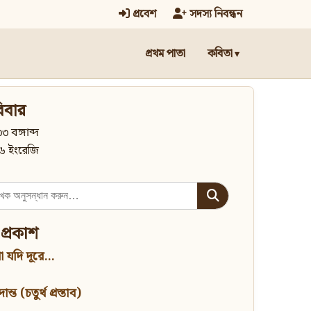
প্রবেশ
সদস্য নিবন্ধন
প্রথম পাতা
কবিতা
িবার
৩ বঙ্গাব্দ
৬ ইংরেজি
 প্রকাশ
 যদি দূরে...
্ত (চতুর্থ প্রস্তাব)