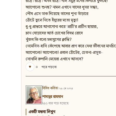
রাত্রি। রাত্রি। অথই রাত্রি। নীল সমুদ্র মনের কিনারে ফুলছে!
অ্যাপোলো শুনছ? নামল এখানে যাদের ধূসর সন্ধ্যা,
পৌষ এসে ডাক দিয়েছে তাদের শূন্য ভাঁড়ারে
ঠোঁটে তুলে নিতে ইঁদুরের মতো মৃত্যু!
ধু-ধু প্রান্তরে আনাগোনা করে ‘প্রাচী’র প্রাচীন ছায়ারা,
ম্লান ঘোড়াদের আর্ত চোখের বিষণ্ন রোদে
খুঁজব কি বলো মধ্যযুগের ক্লান্তি?
নেমেসিস-হাসি কেঁপেছে আবার প্রাণ ঝরে ফের জীবনের মানচিত্
অ্যাপোলো! অ্যাপোলো! প্রবাল ঠোঁটের, চেতনা-প্রসূত-
সোনালি রুপালি মেয়েরা এখানে আসবে?
♥
০
পরে পড়বো
বিবিধ কবিতা
২৬ মে ২০২৪
শামসুর রাহমান
২৯১ বার পড়া হয়েছে
একটি মন্তব্য লিখুন