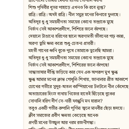
ত্র্যাপোলো তোমার মেধাবী হাসির সোনালি ঝরনা
শিশু পৃথিবীর ধূসর পাহাড়ে এখনও কি রবে লুপ্ত?
রাত্রি। রাত্রি। অথই রাত্রি। নীল সমুদ্র মনের কিনারে ফুলছে।
অতিদূর ধু-ধু সময়হীনতা সময়ের কোনো তন্দ্রাকে মুছে
নির্জন সেই আকাশপ্রদীপে, শিশিরে জলে কাঁপছে।
দেয়ালে টাঙানো হরিণের ছালে অরণ্যমতী জীবনের গাঢ় কান্না,
অরণ্য তুমি ক্ষমা করো শুধু-চেতনা প্রসারী।
মহতী গানের ধ্বনি বুকে পুষে তোমাকে ভুলেছি আমরা।
অতিদূর ধু-ধু সময়হীনতা সময়ের কোনো তন্দ্রাকে মুছে
নির্জন সেই আকাশপ্রদীপে, শিশিরের জলে কাঁপছে!
সান্ধ্যভাষার দীপ্তি জড়িয়ে কার যেন এক অপরূপ মুখ ক্ষুব্ধ
ক্ষুব্ধ আমার মনের ক্লান্ত গোধূলি-শিখায়, জানালার প্রীত আকাশে
চোখের গভীরে সুদূর-অতল কাস্পিয়ানের টলটলে নীল কেঁদেছে
অত্যাচারের হিংস্র ব্যথায় নিজের হাতেই ছিঁড়েছে বুকের
সোনালি হরিণ দীর্ণ সে-নারী ফাল্গুনি মন হারাল?
তবুও একটি গভীর-রুপালি পূর্ণিমা জ্বলে মানবীর ছেঁড়া হৃদয়ে।
ক্লীব সমাজের প্রবীণ ক্ষমতা কেড়েছে অনেক
প্রণয়ী মনের উজ্জ্বল আর নরম রজনীগন্ধা।