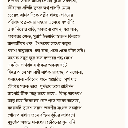
হৃদয়ের সাতটি মহলে পেলো খুঁজে সফলতা;
জীবনের প্রতিটি সুন্দর স্বপ্ন পাপড়ি মেলে
চেয়েছ আমার দিকে পত্নীর গার্হস্থ্য প্রণয়ের
পরিণাম পুত্র-কন্যা সহজে এসেছে যথারীতি
এবং নিজের বাড়ি, সাজানো বাগান, ধরা যাক,
গাজরের ক্ষেত, মুরগি ইত্যাদির স্বচ্ছন্দ বিন্যাসে
মানবজীবন ধন্য। শৈশবের সাধের কল্পনা
নকশা অনুসারে, ধরা যাক, একে একে ঘটল সবি।
অনেক সমুদ্র ঘুরে কত বন্দরের গন্ধ মেখে
একদিন সার্থবাহ বার্ধক্যের অবসন্ন ঘটে
ফিরে আসে পণ্যবাহী সার্থক জাহাজ, পালতোলা,
গলাফোলা নাবিকের গানে গুঞ্জরিত। মূর্খ যত
চেঁচিয়ে মরুক তারা, পূর্ণতার স্তবে রাত্রিদিন
জপেছি ভীষণ মন্ত্র ক্ষয়ে ক্ষয়ে… কিন্তু তারপর?
আড় হয়ে বিকেলের রোদ পড়ে চায়ের আসরে;
কয়েকটি সুবেশ তরুণ-তরুণীর সংগত সংলাপে
গোলাপ বাগান জ্বলে রক্তিম কুঁড়ির জাগরণে
মুহূর্তের অতন্দ্র মালঞ্চে। টেবিলের ফুলদানি