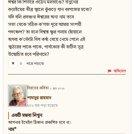
ঈশ্বর কি শিউরে ওঠেন মলভাণ্ডে? উনুনের
কড়াইয়ের তীব্র জ্বালে কুঁকড়ে যান কাগজের মতো?
যদি বলি প্রবঞ্চনা ঈশ্বরের অন্য নাম তবে
সত্য থেকে সঠিক ক’গজ দূরে আমার সংশয়ী
পদক্ষেপ? তা হলে বিশ্বস্ত ক্ষুর গলায় ছোঁয়ালে
অথবা ক’ফোঁটা বিষ কণ্ঠ বেয়ে নেমে গেলে এই
জ্বঠরের পাকে পাকে, পার্থক্যের কী জটিল সূত্র
উন্মোচিত হবে পরিণামে?
♥
০
পরে পড়বো
অভিযোগ
বিরহের কবিতা
১ জুন ২০২৪
শামসুর রাহমান
২০১ বার পড়া হয়েছে
একটি মন্তব্য লিখুন
আপনার ইমেইল ঠিকানা প্রকাশিত হবে না।
নাম*