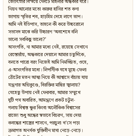
জ্যোৎস্নার বিস্ময়ে ফোটে মহিলার অন্ধকার ঘরে।
নিয়ন আলোর মতো কারুর হাসির শত কণা
জাগায় স্মৃতির শব, হাড়হিম দেহে লাগে তাপ।
আমি নই ইডিপাস, তাহলে কী করে উচ্চরোলে
সভাসদ মাঝে করি উচ্চারণ ‘অবশেষে বলি
ভালো সবকিছু ভালো?’
অসংগতি, না আমার মধ্যে নেই, রয়েছে সেখানে
রেস্তোরাঁয়, অন্ধকারে দেয়ালে আমার চতুর্দিকে,
বলতে পারো বরং নিজেই আমি নিমজ্জিত, ওহে,
এ-অসংগতির মধ্যে। লিপস্টিক ঘষে মুছে-ফেলা
ঠোঁটের মতন আত্মা নিয়ে কী আশ্বাসে বাঁচায় যায়
যন্ত্রণার অগ্নিকুণ্ডে, বিরক্তির মাছির জ্বালায়?
যেহেতু উপায় নেই ফেরবার, আমার সম্মুখে
দুটি পথ অবারিত, আমন্ত্রণে প্রকট চটুল-
গলায় বিশ্বস্ত ক্ষুর কিংবা অলৌকিক বিশ্বাসের
রাজ্যে শুধু অন্ধের স্বভাবে বিচরণ, সায় দেয়া
কবন্ধের শাস্ত্রের শাসনে, পরচুলা খ’সে পড়া
ক্রমাগত অনর্থক যুক্তিহীন মাথা নেড়ে-নেড়ে।