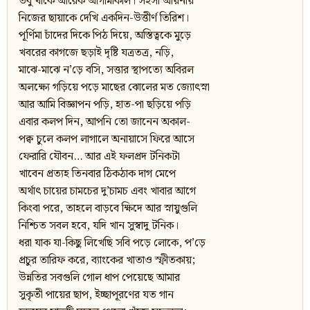
তবু থাকে আরেক আগামীকাল। সহসা আয়নায়
নিজের ছায়াকে দেখি একদিন-উত্তীর্ণ তিরিশ।
পূর্ণিমা চাঁদের দিকে পিঠ দিয়ে, অস্তিত্বকে মুড়ে
খবরের কাগজে ছড়াই দৃষ্টি যত্রতত্র, নড়ি,
মাঝে-মাঝে ন’ড়ে বসি, সত্তার স্থাপত্যে অবিরল
অলক্ষ্যে গড়িয়ে পড়ে মাছের ঝোলের মত জ্যোৎস্না
আর আমি বিজ্ঞাপন পড়ি, হাত-পা ছড়িয়ে পড়ি
এবার কলপ দিন, আপনি তো জানেন অকাল-
পক্ব চুলে কলপ লাগালে অনায়াসে ফিরে আসে
ফেরারি যৌবন… আর এই ফলপ্রদ টনিকটা
খাবেন প্রত্যহ তিনবার ঠিকঠাক দাগ মেপে
অর্থাৎ চায়ের চামচের দু’চামচ এবং খাবার আগে
কিংবা পরে, তাহলে বাড়বে ক্ষিদে আর স্নায়ুগুলি
নিশ্চিত সবল হবে, যদি খান সুস্বাদু টনিক।
ধরা যাক যা-কিছু লিখেছি সবি পড়ে লোকে, প’ড়ে
প্রচুর তারিফ করে, ব্যাংকের খাতাও স্ফীতকায়;
উন্নতির সবগুলি গোল ধাপ পেয়েছে আমার
সুকৃতী পায়ের ছাপ, ইচ্ছাপূরণের যত গান