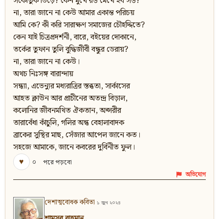
সকৌতুক ভিড়ে? কেন মুখে রঙ মেখে হব সঙ?
না, তারা জানে না কেউ আমার একান্ত পরিচয়
আমি কে? কী করি সারাক্ষণ সমাজের চৌহদ্দিতে?
কেন যাই চিত্রপ্রদর্শনী, বারে, বইয়ের দোকানে,
তর্কের তুফান তুলি বুদ্ধিজীবী বন্ধুর ডেরায়?
না, তারা জানে না কেউ।
অথচ নিঃসঙ্গ বারান্দায়
সন্ধ্যা, এভেন্যুর মধ্যরাত্রির স্তব্ধতা, সার্কাসের
আহত ক্লাউন আর প্রাচীনের অতন্দ্র বিড়াল,
কলোনির জীবনমথিত ঐকতান, অপ্সরীর
তারাবেঁধা কাঁচুলি, গলির অন্ধ বেহালাবাদক
ব্রাকের সুস্থির মাছ, সেঁজার আপেল জানে কত।
সহজে আমাকে, জানে কবরের দুর্বিনীত ফুল।
♥
০
পরে পড়বো
অভিযোগ
দেশাত্মবোধক কবিতা
১ জুন ২০২৪
শামসুর রাহমান