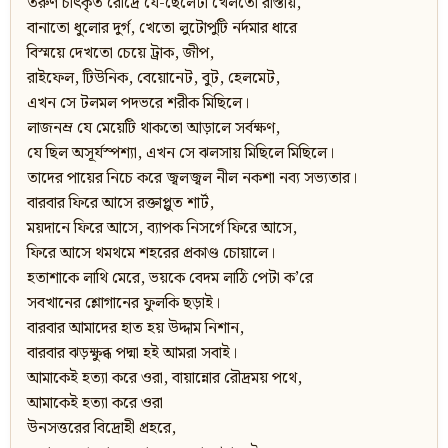
তরুণ চীৎকৃত রৌদ্রে যে-ছেলেটা খেলতো রাস্তায়,
বানাতো ধুলোর দুর্গ, খেতো লুটোপুটি নর্দমার ধারে
বিস্ময়ে দেখতো চেয়ে ট্রাক, জীপ,
রাইফেল, টিউনিক, বেয়োনেট, বুট, হেলমেট,
এখন সে টলমল পদভরে শরীক মিছিলে।
লাজনম্র যে মেয়েটি থাকতো আড়ালে সর্বক্ষণ,
যে ছিল অসূর্যস্পশ্যা, এখন সে ঝলসায় মিছিলে মিছিলে।
তাদের পায়ের নিচে করে জ্বলজ্বল নীল নকশা নব্য সভ্যতার।
বারবার ফিরে আসে রক্তাপ্লুত শার্ট,
ময়দানে ফিরে আসে, ব্যাপক নিসর্গে ফিরে আসে,
ফিরে আসে থমথমে শহরের প্রকাণ্ড চোয়ালে।
হতাশাকে লাথি মেরে, ভয়কে বেদম লাঠি পেটা ক’রে
সবখানের শ্লোগানের ফুলকি ছড়াই।
বারবার আমাদের হাত হয় উদ্দাম নিশান,
বারবার ঝড়ক্ষুব্ধ পদ্মা হই আমরা সবাই।
আমাকেই হত্যা করে ওরা, বায়ান্নোর রৌদ্রময় পথে,
আমাকেই হত্যা করে ওরা
উনসত্তরের বিদ্রোহী প্রহরে,