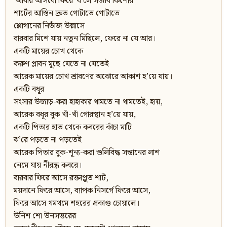
‘আবার আসবো ফিরে’ ব’লে সজীব কিশোর
শার্টের আস্তিন দ্রুত গোটাতে গোটাতে
শ্লোগানের নিভাঁজ উল্লাসে
বারবার মিশে যায় নতুন মিছিলে, ফেরে না যে আর।
একটি মায়ের চোখ থেকে
করুণ প্লাবন মুছে যেতে না যেতেই
আরেক মায়ের চোখ শ্রাবণের অঝোরে আকাশ হ’য়ে যায়।
একটি বধূর
সংসার উজাড়-করা হাহাকার থামতে না থামতেই, হায়,
আরেক বধূর বুক খাঁ-খাঁ গোরস্থান হ’য়ে যায়,
একটি পিতার হাত থেকে কবরের কাঁচা মাটি
ঝ’রে পড়তে না পড়তেই
আরেক পিতার বুক-শূন্য-করা গুলিবিদ্ধ সন্তানের লাশ
নেমে যায় নীরন্ধ্র কবরে।
বারবার ফিরে আসে রক্তাপ্লুত শার্ট,
ময়দানে ফিরে আসে, ব্যাপক নিসর্গে ফিরে আসে,
ফিরে আসে থমথমে শহরের প্রকাণ্ড চোয়ালে।
উনিশ শো উনসত্তরের