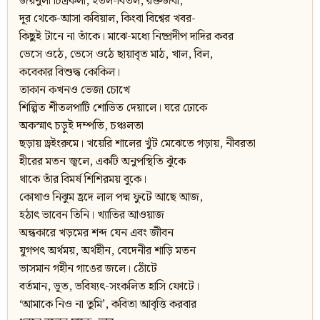
জয়নুলী চিত্রকলা, ইতল-বিতল, রক্তজবা,
দূর থেকে-আসা কবিয়াল, কিংবা বিশ্বের খবর-
কিছুই টানে না তাঁকে। মাঝে-মধ্যে নিষ্প্রদীপ দাদির কবর
ভেসে ওঠে, ভেসে ওঠে ছায়াবৃত মাঠ, খাল, বিল,
কবেকার বিশুদ্ধ কোকিল।
তাকান কখনও ভেজা চোখে
শিল্পিত শীতলপাটি শোভিত দেয়ালে। ঘরে ঢোকে
অকস্মাৎ চড়ুই দম্পতি, চঞ্চলতা
ছড়ায় ড্রইংরুমে। খয়েরি শালের খুঁট মেঝেতে গড়ায়, নীবরতা
হীরের মতন জ্বলে, একটি অনুপস্থিতি ঝুঁকে
থাকে তাঁর বিমর্ষ শিশিরময় বুকে।
কোথাও নিঝুম হ্রদে লাল পদ্ম ফুটে আছে আজ,
হঠাৎ ভাবেন তিনি। খ্যাতির আওয়াজ
অন্ধকারে খড়মের শব্দ যেন এবং জীবন
যুগপৎ অর্থময়, অর্থহীন, বেদেনীর শাড়ি মতন
ভাসমান গহীন গাঙের জলে। ঠোঁটে
বর্তমান, ভূত, ভবিষ্যৎ-সংকলিত হাসি ফোটে।
‘আমাকে নিও না তুমি’, কবিতা আবৃত্তি করবার