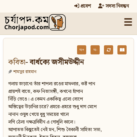
প্রবেশ
সদস্য নিবন্ধন
☰
অ+
অ-
কবিতা
- বার্ধক্যে জসীমউদ্দীন
শামসুর রাহমান
গলায় জড়ানো তাঁর শাপলা রঙের মাফলার, কষ্ট পান
প্রায়শই বাতে, কফ নিত্যসঙ্গী, কখনো হাঁপান
সিঁড়ি ভেঙে। এ কেমন একাকিত্ব এলো ব্যেপে
অস্তিত্বের উড়ানির চরে? প্রহরে-প্রহরে শুধু দাগ মেপে
নানান ওষুধ খেয়ে ধুধু সময়ের খালে
লগি ঠেলা নক্ষত্রবিহীন এ গোধূলি কালে।
আপাতত কিছুতেই নেই মন, শিশু বৈকালী সাহিত্য সভা,