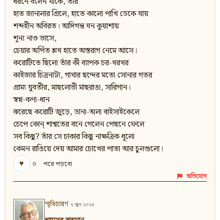
ধরনে বলেন যাকে, তার
হাত জানালার গ্রিলে, হাতে কালো পাখি ডেকে যায়
শব্দহীন অবিরত। আদিগন্ত ঘন কুয়াশায়
শূন্য নাও ভাসে,
চেয়ার অর্পিত শ্লথ হাতে অস্তরাগ নেমে আসে।
করোটিতে ছিলো তাঁর কী ব্যাপক চর-থরথর
কাইজার চিত্রনাট্য, গাথার ছন্দের মতো সোনার গতর
গ্রাম্য যুবতীর, মাছলোভী মাছরাঙা, সারিগান।
স্বপ্ন-কণা-ধান
ঝরেছে করোটি জুড়ে, ডানা-অলা বাইসাইকেলে
চেপে কোন্‌ শাশ্বতের বনে গেলেন পেছনে ফেলে
সব কিছু? তাঁর সে চাকার কিছু নাক্ষত্রিক ধূলো
কেমন রাঙিয়ে দেয় আমার চোখের পাতা আর চুলগুলো।
♥
০
পরে পড়বো
অভিযোগ
স্মৃতিচারণ
৭ জুন ২০২৪