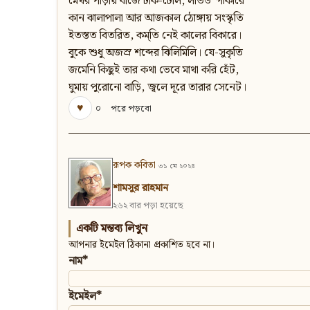
মেথর পাড়ায় বাজে ঢাক-ঢোল, লাউডস্পীকারে
কান ঝালাপালা আর আজকাল ঠোঙ্গায় সংস্কৃতি
ইতস্তত বিতরিত, কম্‌তি নেই কালের বিকারে।
বুকে শুধু অজস্র শব্দের ঝিলিমিলি। যে-সুকৃতি
জমেনি কিছুই তার কথা ভেবে মাথা করি হেঁট,
ঘুমায় পুরোনো বাড়ি, জ্বলে দূরে তারার সেনেট।
♥
০
পরে পড়বো
রূপক কবিতা
৩১ মে ২০২৪
শামসুর রাহমান
২৬২ বার পড়া হয়েছে
একটি মন্তব্য লিখুন
আপনার ইমেইল ঠিকানা প্রকাশিত হবে না।
নাম*
ইমেইল*