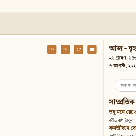
আজ - বৃহ
অ+
অ-
২১ শ্রাবণ, ১৪৩
৬ আগস্ট, ২০২
Search
for:
সাম্প্রতিক
তবু মনে রেখো
রবীন্দ্রনাথ ঠাকুর
কর্মজীবনে বেদান