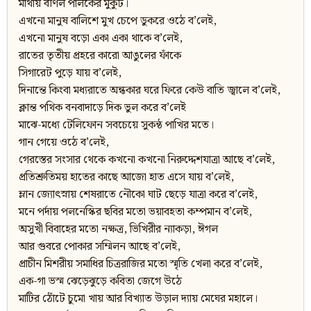
মাথায় বর্ণিল পালকের মুকুট।
এখনো মানুষ বালিশে মুখ চেপে ডুকরে ওঠে ব’লেই,
এখনো মানুষ বড়ো একা একা থাকে ব’লেই,
রাতের তৃতীয় প্রহরে কারো আঙুলের ফাঁকে
সিগারেট পুড়ে যায় ব’লেই,
দিনান্তে কিংবা মধ্যরাতে অন্ধকার ঘরে ফিরে কেউ বাতি জ্বালে ব’লেই,
ক্লান্ত পথিক বনবাদাড়ে দিক ভুল করে ব’লেই
মাঝে-মধ্যে টেলিফোন সবচেয়ে সুকন্ঠ পাখির মতে।
গান গেয়ে ওঠে ব’লেই,
গেরস্তের সংসার থেকে কখনো কখনো নিরুদ্দেশযাত্রা আছে ব’লেই,
প্রতিশ্রুতিময় হাতের কাছে আজো হাত এসে যায় ব’লেই,
ম্লান জ্যোৎস্নায় শেষরাতে নৌকো ঘাট ছেড়ে যাত্রা করে ব’লেই,
মনে পর্দায় পলনেস্কির ছবির মতো ভয়াবহতা কম্পমান ব’লেই,
অসুখী বিবাহের মতো নক্ষত্র, ভিখিরীর ন্যাকড়া, ঈগল
আর গুবরে পোকার সম্মিলন আছে ব’লেই,
প্রাচীন মিশরীয় সমাধির চিত্ররাজির মতো স্মৃতি খেলা করে ব’লেই,
এক-গা ভস্ম ঝেড়েঝুড়ে কবিতা জেগে উঠে
মাটির ঠোঁটে চুমো খায় আর বিখ্যাত উড়াল দ্যায় মেঘের মহালে।