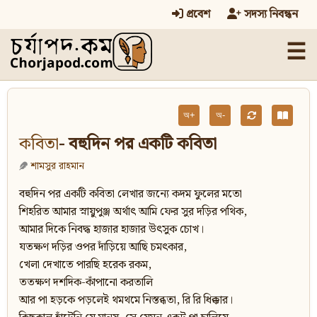
প্রবেশ
সদস্য নিবন্ধন
☰
অ+
অ-
কবিতা
- বহুদিন পর একটি কবিতা
শামসুর রাহমান
বহুদিন পর একটি কবিতা লেখার জন্যে কদম ফুলের মতো
শিহরিত আমার স্নায়ুপুঞ্জ অর্থাৎ আমি ফের সুর দড়ির পথিক,
আমার দিকে নিবদ্ধ হাজার হাজার উৎসুক চোখ।
যতক্ষণ দড়ির ওপর দাঁড়িয়ে আছি চমৎকার,
খেলা দেখাতে পারছি হরেক রকম,
ততক্ষণ দশদিক-কাঁপানো করতালি
আর পা হড়কে পড়লেই থমথমে নিস্তব্ধতা, রি রি ধিক্কার।