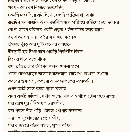
কিছুকাল হাঁটেনি যে মানুষ, সে যেমন একটু পা চালিয়ে
পরখ করে নেয় নিজের চলৎশক্তি,
তেমনি হড়বড়িয়ে এই লিখে ফেলছি পংক্তিমালা; অথচ
এতদিন পর বাস্তবিকই বাক্যগুলি সযত্নে সাজিয়ে গুছিয়ে নেয়া দরকার।
কে না জানে কবিতার একটি প্রকৃত পংক্তি রচিত হবার আগে
বহু বাক্য অস্ত যায়, ঝ’রে যায় অনেকানেক
উপমার কুঁড়ি আর দু’টি বাক্যের ব্যবধানে
দীর্ঘস্থায়ী হয় ঈগল আর পাহাড়ি গিরগিটর বিবাদ,
ঝিলের ধারে পড়ে থাকে
বাঘ-তাড়িত ত্রস্ত হরিণের খাবলা খাবলা মাংস,
থাকে ঝোপঝাড়ের আড়ালে কম্পমান খরগোশ; কখনো সখনো
কবরের স্তব্ধতাও, কখনো বা নবজাতকের জন্মধ্বনি।
এখন আমি হাতে কলম তুলে নিয়েছি
এমন একটি কবিতা লেখার জন্যে, যার ডান গালে টোল পড়ে সুন্দর,
যার চোখ দূর নীলিমায় সন্তরণশীল,
যার পরনে নীল শাড়ি, মেঘলা খোঁপায় রক্তজবা,
যার নখ সূর্যোদয়ের রঙে সজীব,
যার কণ্ঠস্বরে রাত্রির মমতা, যুগল পাখির