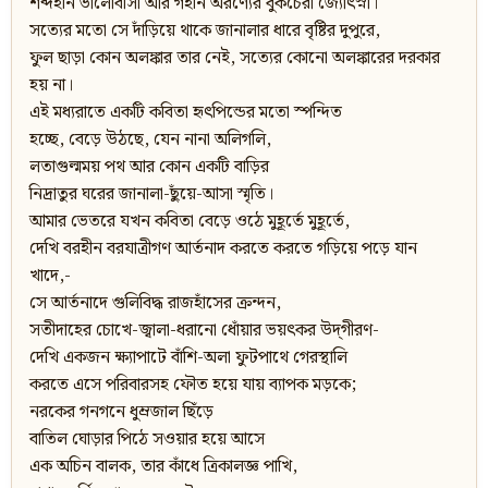
শব্দহীন ভালোবাসা আর গহীন অরণ্যের বুকচেরা জ্যোৎস্না।
সত্যের মতো সে দাঁড়িয়ে থাকে জানালার ধারে বৃষ্টির দুপুরে,
ফুল ছাড়া কোন অলঙ্কার তার নেই, সত্যের কোনো অলঙ্কারের দরকার
হয় না।
এই মধ্যরাতে একটি কবিতা হৃৎপিন্ডের মতো স্পন্দিত
হচ্ছে, বেড়ে উঠছে, যেন নানা অলিগলি,
লতাগুল্মময় পথ আর কোন একটি বাড়ির
নিদ্রাতুর ঘরের জানালা-ছুঁয়ে-আসা স্মৃতি।
আমার ভেতরে যখন কবিতা বেড়ে ওঠে মুহূর্তে মুহূর্তে,
দেখি বরহীন বরযাত্রীগণ আর্তনাদ করতে করতে গড়িয়ে পড়ে যান
খাদে,-
সে আর্তনাদে গুলিবিদ্ধ রাজহাঁসের ক্রন্দন,
সতীদাহের চোখে-জ্বালা-ধরানো ধোঁয়ার ভয়ৎকর উদ্‌গীরণ-
দেখি একজন ক্ষ্যাপাটে বাঁশি-অলা ফুটপাথে গেরস্থালি
করতে এসে পরিবারসহ ফৌত হয়ে যায় ব্যাপক মড়কে;
নরকের গনগনে ধুম্রজাল ছিঁড়ে
বাতিল ঘোড়ার পিঠে সওয়ার হয়ে আসে
এক অচিন বালক, তার কাঁধে ত্রিকালজ্ঞ পাখি,